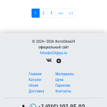
Текущая страница
Страница
Страница
Следующая страница
Последняя страница
1
2
3
›››››
» |
© 2024—2026 ФотоОбои24
официальный сайт
fotooboi24@ya.ru
Меню в подвале
Главная
Материалы
Каталог
Цена
обоев
Гарантии
Доставка
Контакты
+7 (916) 197-85-92