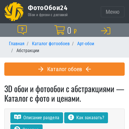
ФотоОбои24
Меню
Обои и фрески с доставкой
Корзина
0
Помощь
₽
Главная
Каталог фотообоев
Арт-обои
Абстракции
Каталог обоев
3D обои и фотообои с абстракциями —
Каталог с фото и ценами.
Описание раздела
Как заказать?