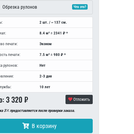
Обрезка рулонов
Что это?
ы:
2 шт. / ~ 137 см.
иал:
8.4 м² = 2341 ₽ *
во печати:
Эконом
ость печати:
7.5 м² = 980 ₽ *
а рулонов:
Нет
овление:
2-3 дня
службы:
10 лет
о:
3 320
₽
Отложить
ка 3
предоставляется после проверки заказа.
В корзину