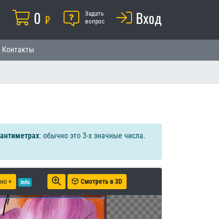
Корзина
0
Помощь
Вход
й
Задать
₽
вопрос
Контакты
сантиметрах
: обычно это 3-х значные числа.
но +
Смотреть в 3D
info