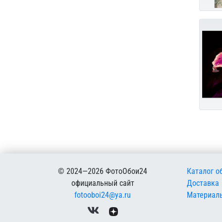
Меню в
© 2024—2026 ФотоОбои24
Каталог о
официальный сайт
Доставка
fotooboi24@ya.ru
Материал