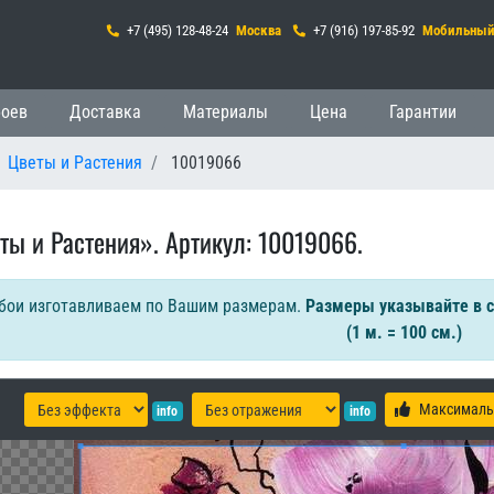
+7 (495) 128-48-24
Москва
+7 (916) 197-85-92
Мобильны
 навигация
боев
Доставка
Материалы
Цена
Гарантии
Цветы и Растения
10019066
ты и Растения». Артикул: 10019066.
бои изготавливаем по Вашим размерам.
Размеры указывайте в 
(1 м. = 100 см.)
Максималь
info
info