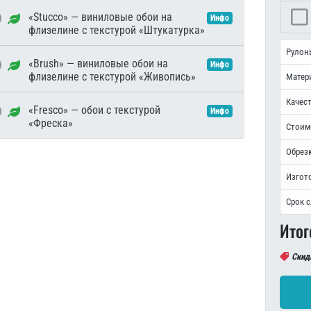
«Stucco» — виниловые обои на
Инфо
флизелине с текстурой «Штукатурка»
Рулон
«Brush» — виниловые обои на
Инфо
флизелине с текстурой «Живопись»
Матер
Качест
«Fresco» — обои с текстурой
Инфо
«Фреска»
Стоим
Обрезк
Изгот
Срок 
Итог
Скид