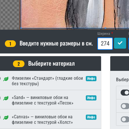
Ширина
Введите нужные размеры в см.
1
Выберите материал
2
Флизелин «Стандарт» (гладкие обои
Инфо
Выбери
без текстуры)
«Sand» — виниловые обои на
Инфо
флизелине с текстурой «Песок»
«Canvas» — виниловые обои на
Инфо
флизелине с текстурой «Холст»