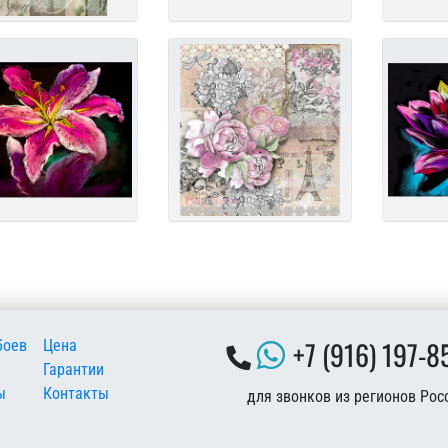
 подвале
+7 (916) 197-8
боев
Цена
Гарантии
ы
Контакты
для звонков из регионов Рос