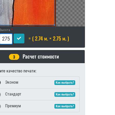
Высота
= ( 2.74 м. × 2.75 м. )
Расчет стоимости
3
те качество печати:
Эконом
Как выбрать?
Стандарт
Как выбрать?
Премиум
Как выбрать?