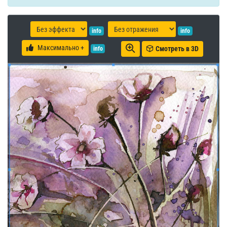
info
info
Максимально +
Смотреть в 3D
info