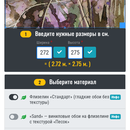
Введите нужные размеры в см.
1
Ширина
Высота
= ( 2.72 м. × 2.75 м. )
Выберите материал
2
Флизелин «Стандарт» (гладкие обои без
Инфо
текстуры)
«Sand» — виниловые обои на флизелине
Инфо
с текстурой «Песок»