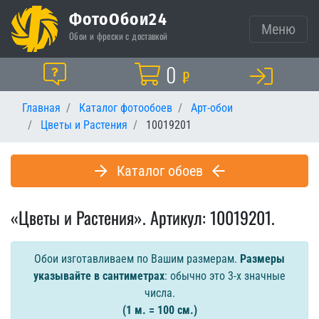
ФотоОбои24
Меню
Обои и фрески с доставкой
Корзина
0
Помощь
₽
Главная
Каталог фотообоев
Арт-обои
Цветы и Растения
10019201
Каталог обоев
«Цветы и Растения». Артикул: 10019201.
Обои изготавливаем по Вашим размерам.
Размеры
указывайте в сантиметрах
: обычно это 3-х значные
числа.
(1 м. = 100 см.)