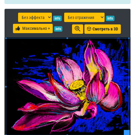
info
info
Максимально +
Смотреть в 3D
info