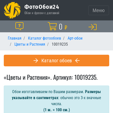
ФотоОбои24
Меню
Обои и фрески с доставкой
Корзина
0
Помощь
₽
Главная
Каталог фотообоев
Арт-обои
Цветы и Растения
10019235
Каталог обоев
«Цветы и Растения». Артикул: 10019235.
Обои изготавливаем по Вашим размерам.
Размеры
указывайте в сантиметрах
: обычно это 3-х значные
числа.
(1 м. = 100 см.)