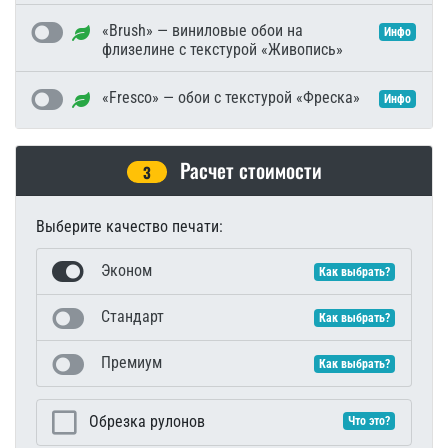
«Brush» — виниловые обои на
Инфо
флизелине с текстурой «Живопись»
«Fresco» — обои с текстурой «Фреска»
Инфо
Расчет стоимости
3
Выберите качество печати:
Эконом
Как выбрать?
Стандарт
Как выбрать?
Премиум
Как выбрать?
Обрезка рулонов
Что это?