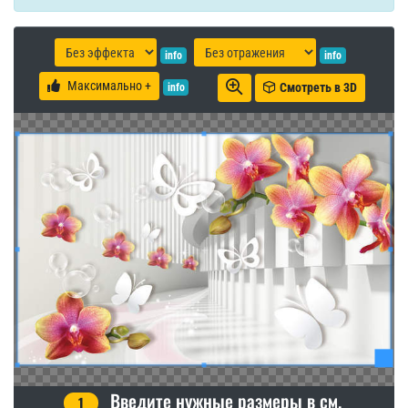
info
info
Максимально +
Смотреть в 3D
info
Введите нужные размеры в см.
1