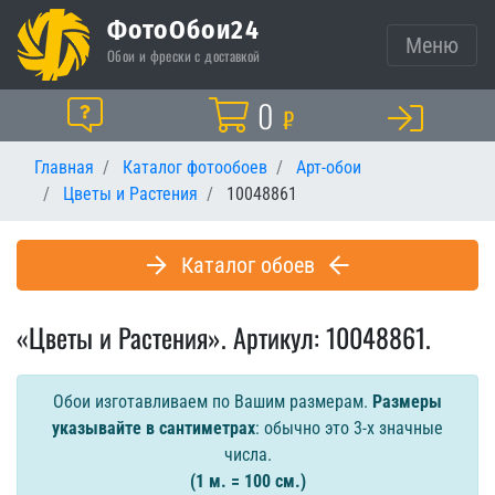
ФотоОбои24
Меню
Обои и фрески с доставкой
Корзина
0
Помощь
₽
Главная
Каталог фотообоев
Арт-обои
Цветы и Растения
10048861
Каталог обоев
«Цветы и Растения». Артикул: 10048861.
Обои изготавливаем по Вашим размерам.
Размеры
указывайте в сантиметрах
: обычно это 3-х значные
числа.
(1 м. = 100 см.)