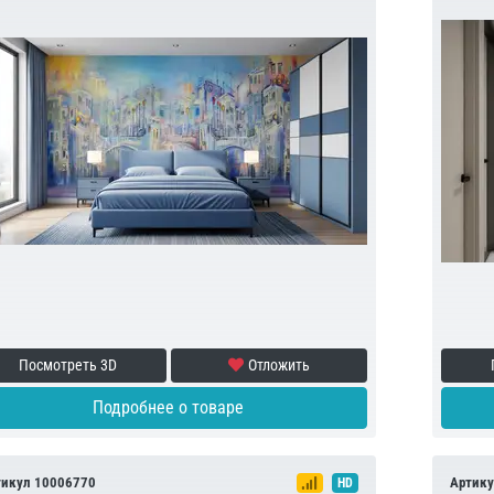
Посмотреть 3D
Отложить
Подробнее о товаре
тикул 10006770
Артику
HD