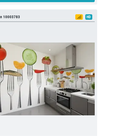
л 10003783
HD