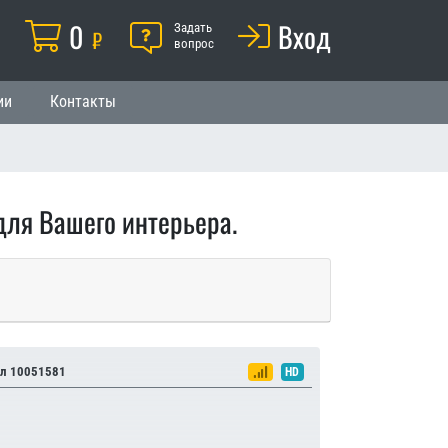
Корзина
0
Помощь
Вход
й
Задать
₽
вопрос
ии
Контакты
ля Вашего интерьера.
л 10051581
HD