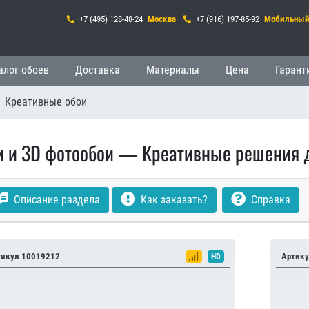
+7 (495) 128-48-24
Москва
+7 (916) 197-85-92
Мобильны
гация
алог обоев
Доставка
Материалы
Цена
Гарант
Креативные обои
и и 3D фотообои — Креативные решения д
Описание раздела
Как заказать?
Справка
тикул 10019212
Артику
HD