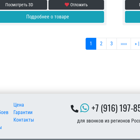
Посмотреть 3D
Отложить
Подробнее о товаре
Текущая страница
Страница
Страница
Следующ
По
1
2
3
›››››
» |
 подвале
+7 (916) 197-8
Цена
боев
Гарантии
Контакты
для звонков из регионов Рос
ы