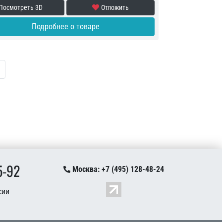
Посмотреть 3D
Отложить
Подробнее о товаре
ая страница
следняя страница
5-92
Москва: +7 (495) 128-48-24
сии