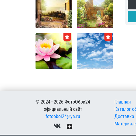
Меню в
© 2024—2026 ФотоОбои24
Главная
официальный сайт
Каталог о
fotooboi24@ya.ru
Доставка
Материал