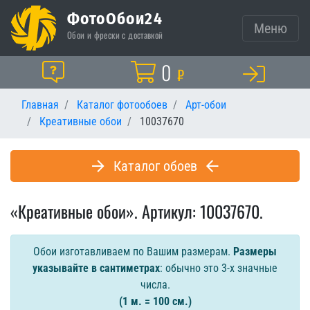
ФотоОбои24
Меню
Обои и фрески с доставкой
Корзина
0
Помощь
₽
Главная
Каталог фотообоев
Арт-обои
Креативные обои
10037670
Каталог обоев
«Креативные обои». Артикул: 10037670.
Обои изготавливаем по Вашим размерам.
Размеры
указывайте в сантиметрах
: обычно это 3-х значные
числа.
(1 м. = 100 см.)