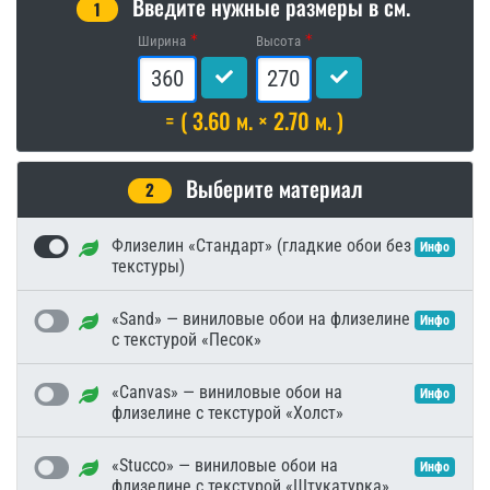
Введите нужные размеры в см.
1
Ширина
Высота
= ( 3.60 м. × 2.70 м. )
Выберите материал
2
Флизелин «Стандарт» (гладкие обои без
Инфо
текстуры)
«Sand» — виниловые обои на флизелине
Инфо
с текстурой «Песок»
«Canvas» — виниловые обои на
Инфо
флизелине с текстурой «Холст»
«Stucco» — виниловые обои на
Инфо
флизелине с текстурой «Штукатурка»