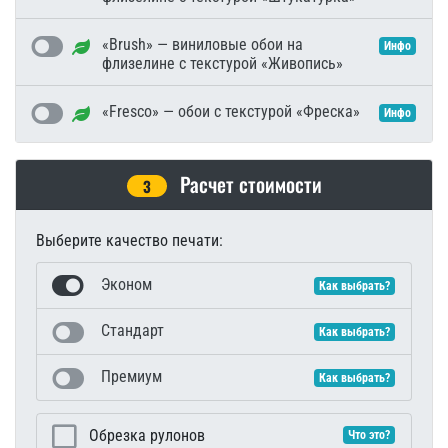
«Brush» — виниловые обои на
Инфо
флизелине с текстурой «Живопись»
«Fresco» — обои с текстурой «Фреска»
Инфо
Расчет стоимости
3
Выберите качество печати:
Эконом
Как выбрать?
Стандарт
Как выбрать?
Премиум
Как выбрать?
Обрезка рулонов
Что это?