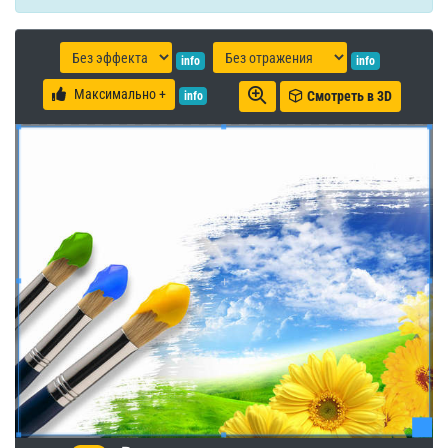
info
info
Максимально +
Смотреть в 3D
info