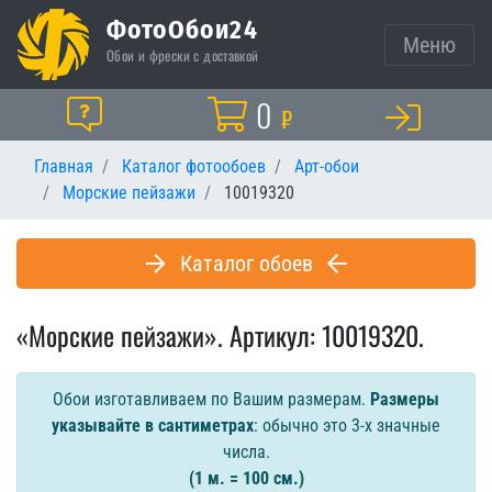
ФотоОбои24
Меню
Обои и фрески с доставкой
Корзина
0
Помощь
₽
Главная
Каталог фотообоев
Арт-обои
Морские пейзажи
10019320
Каталог обоев
«Морские пейзажи». Артикул: 10019320.
Обои изготавливаем по Вашим размерам.
Размеры
указывайте в сантиметрах
: обычно это 3-х значные
числа.
(1 м. = 100 см.)