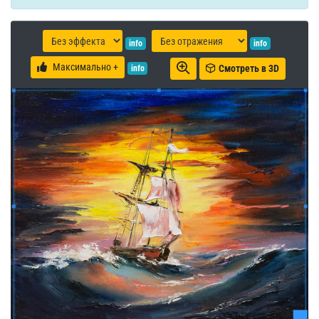
info
info
Максимально +
Смотреть в 3D
info