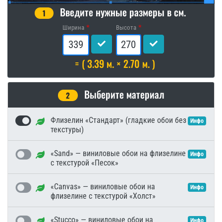
Введите нужные размеры в см.
1
Ширина
Высота
= ( 3.39 м. × 2.70 м. )
Выберите материал
2
Флизелин «Стандарт» (гладкие обои без
Инфо
текстуры)
«Sand» — виниловые обои на флизелине
Инфо
с текстурой «Песок»
«Canvas» — виниловые обои на
Инфо
флизелине с текстурой «Холст»
«Stucco» — виниловые обои на
Инфо