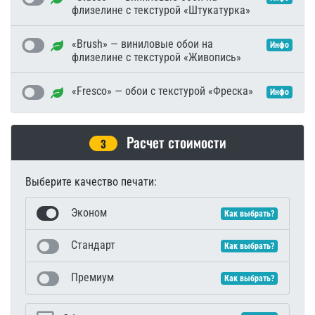
флизелине с текстурой «Штукатурка»
«Brush» — виниловые обои на
Инфо
флизелине с текстурой «Живопись»
«Fresco» — обои с текстурой «Фреска»
Инфо
Расчет стоимости
3
Выберите качество печати:
Эконом
Как выбрать?
Стандарт
Как выбрать?
Премиум
Как выбрать?