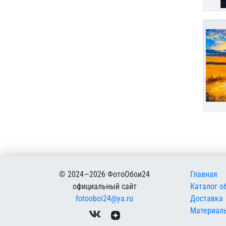
Меню в
© 2024—2026 ФотоОбои24
Главная
официальный сайт
Каталог о
fotooboi24@ya.ru
Доставка
Материал