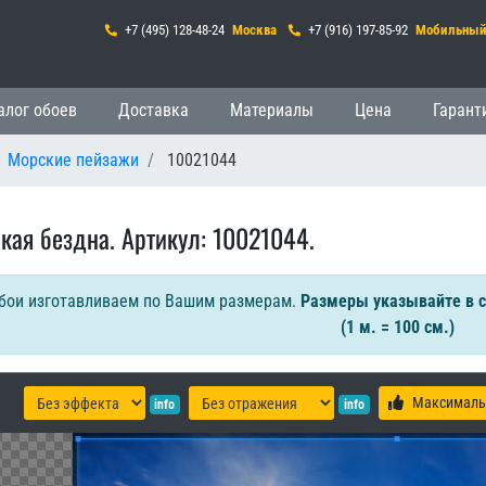
+7 (495) 128-48-24
Москва
+7 (916) 197-85-92
Мобильны
гация
алог обоев
Доставка
Материалы
Цена
Гарант
Морские пейзажи
10021044
кая бездна. Артикул: 10021044.
бои изготавливаем по Вашим размерам.
Размеры указывайте в 
(1 м. = 100 см.)
Максималь
info
info