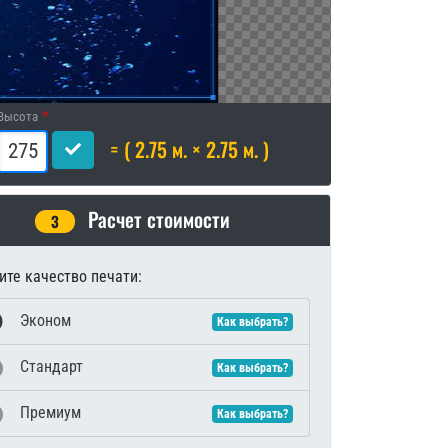
Высота
= ( 2.75 м. × 2.75 м. )
Расчет стоимости
3
те качество печати:
Эконом
Как выбрать?
Стандарт
Как выбрать?
Премиум
Как выбрать?