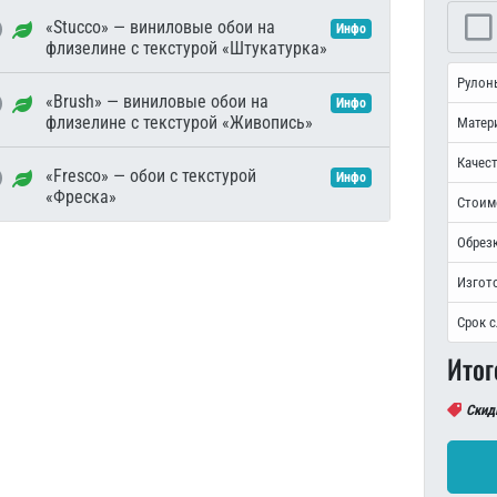
«Stucco» — виниловые обои на
Инфо
флизелине с текстурой «Штукатурка»
Рулон
«Brush» — виниловые обои на
Инфо
флизелине с текстурой «Живопись»
Матер
Качест
«Fresco» — обои с текстурой
Инфо
«Фреска»
Стоим
Обрезк
Изгот
Срок 
Итог
Скид