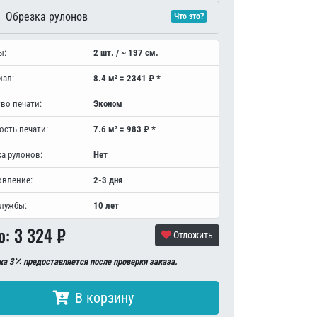
Обрезка рулонов
Что это?
ы:
2 шт. / ~ 137 см.
иал:
8.4 м² = 2341 ₽ *
во печати:
Эконом
ость печати:
7.6 м² = 983 ₽ *
а рулонов:
Нет
овление:
2-3 дня
службы:
10 лет
о:
3 324
₽
Отложить
ка 3
предоставляется после проверки заказа.
В корзину