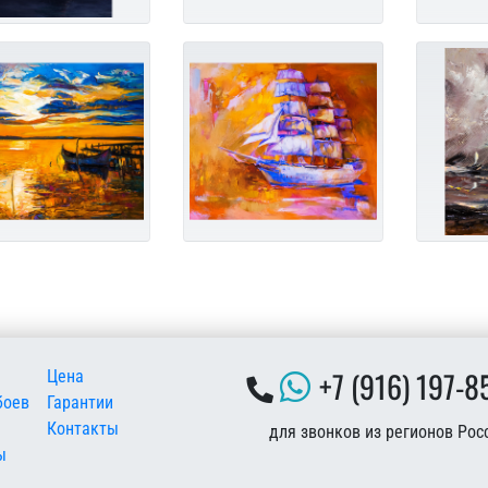
 подвале
+7 (916) 197-8
Цена
боев
Гарантии
Контакты
для звонков из регионов Рос
ы