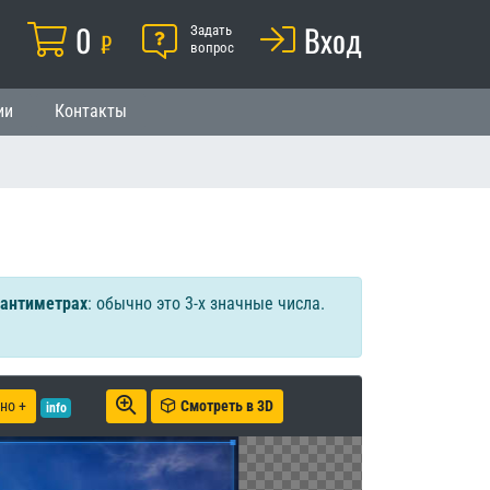
Корзина
0
Помощь
Вход
й
Задать
₽
вопрос
ии
Контакты
сантиметрах
: обычно это 3-х значные числа.
но +
Смотреть в 3D
info