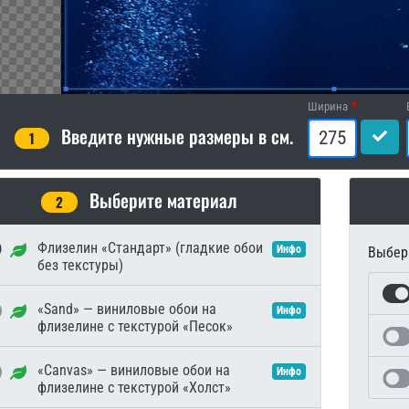
Ширина
Введите нужные размеры в см.
1
Выберите материал
2
Флизелин «Стандарт» (гладкие обои
Инфо
Выбери
без текстуры)
«Sand» — виниловые обои на
Инфо
флизелине с текстурой «Песок»
«Canvas» — виниловые обои на
Инфо
флизелине с текстурой «Холст»