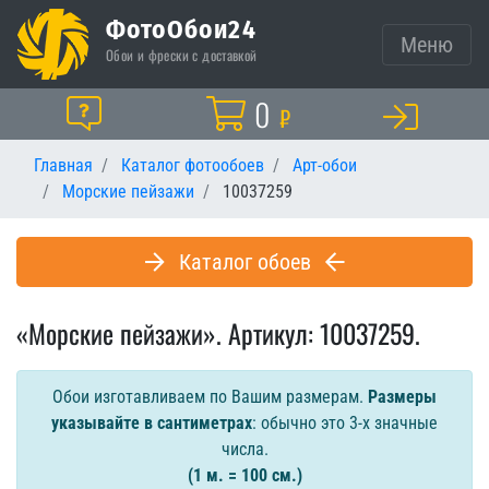
ФотоОбои24
Меню
Обои и фрески с доставкой
Корзина
0
Помощь
₽
Главная
Каталог фотообоев
Арт-обои
Морские пейзажи
10037259
Каталог обоев
«Морские пейзажи». Артикул: 10037259.
Обои изготавливаем по Вашим размерам.
Размеры
указывайте в сантиметрах
: обычно это 3-х значные
числа.
(1 м. = 100 см.)