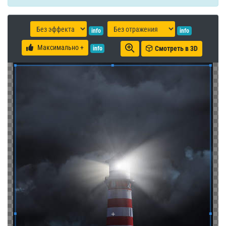
info
info
Максимально +
Смотреть в 3D
info