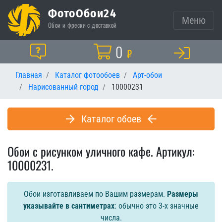
ФотоОбои24
Меню
Обои и фрески с доставкой
Корзина
0
Помощь
₽
Главная
Каталог фотообоев
Арт-обои
Нарисованный город
10000231
Каталог обоев
Обои с рисунком уличного кафе. Артикул:
10000231.
Обои изготавливаем по Вашим размерам.
Размеры
указывайте в сантиметрах
: обычно это 3-х значные
числа.