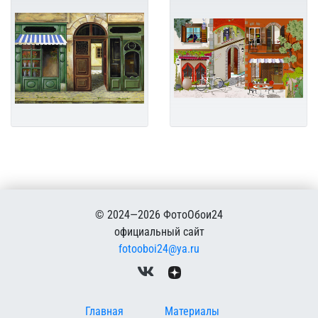
© 2024—2026 ФотоОбои24
официальный сайт
fotooboi24@ya.ru
Меню в подвале
Главная
Материалы