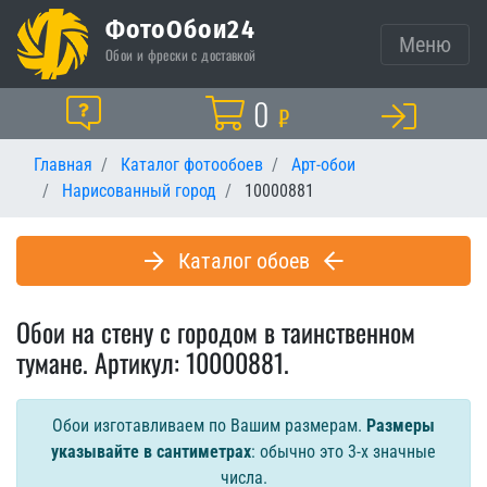
ФотоОбои24
Меню
Обои и фрески с доставкой
Корзина
0
Помощь
₽
Главная
Каталог фотообоев
Арт-обои
Нарисованный город
10000881
Каталог обоев
Обои на стену с городом в таинственном
тумане. Артикул: 10000881.
Обои изготавливаем по Вашим размерам.
Размеры
указывайте в сантиметрах
: обычно это 3-х значные
числа.