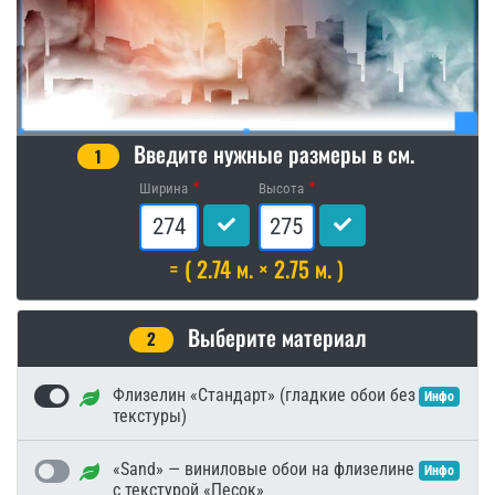
Введите нужные размеры в см.
1
Ширина
Высота
= ( 2.74 м. × 2.75 м. )
Выберите материал
2
Флизелин «Стандарт» (гладкие обои без
Инфо
текстуры)
«Sand» — виниловые обои на флизелине
Инфо
с текстурой «Песок»