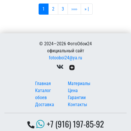
Текущая страница
Страница
Страница
Следующая страница
Последняя страница
1
2
3
›››››
» |
© 2024—2026 ФотоОбои24
официальный сайт
fotooboi24@ya.ru
Меню в подвале
Главная
Материалы
Каталог
Цена
обоев
Гарантии
Доставка
Контакты
+7 (916) 197-85-92