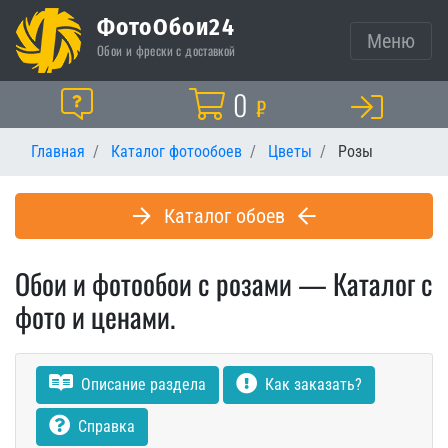
ФотоОбои24
Меню
Обои и фрески с доставкой
Корзина
0
Помощь
₽
Главная
Каталог фотообоев
Цветы
Розы
Каталог обоев
Обои и фотообои с розами — Каталог с
фото и ценами.
Описание раздела
Как заказать?
Справка