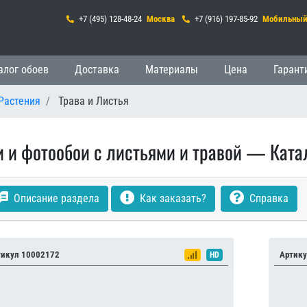
+7 (495) 128-48-24
Москва
+7 (916) 197-85-92
Мобильны
гация
алог обоев
Доставка
Материалы
Цена
Гарант
Растения
Трава и Листья
 и фотообои с листьями и травой — Катал
Описание раздела
Как заказать?
Справка
тикул 10002172
Артику
HD