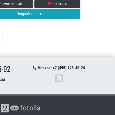
Посмотреть 3D
Отложить
Подробнее о товаре
ая страница
следняя страница
5-92
Москва: +7 (495) 128-48-24
сии