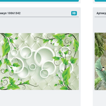
тикул 10061342
Артику
HD