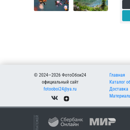
Меню в
© 2024—2026 ФотоОбои24
Главная
официальный сайт
Каталог о
fotooboi24@ya.ru
Доставка
Материал