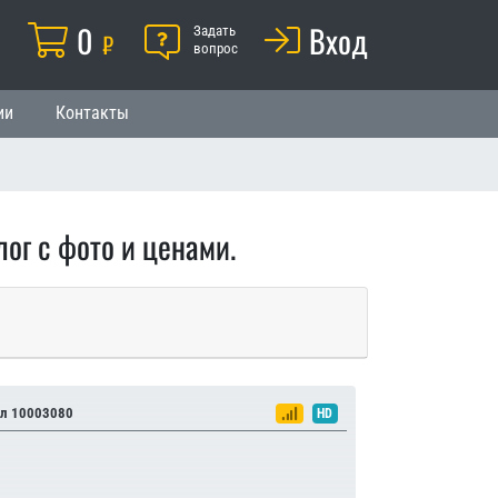
Корзина
0
Помощь
Вход
й
Задать
₽
вопрос
ии
Контакты
ог с фото и ценами.
л 10003080
HD