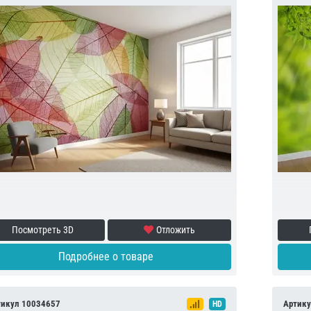
Посмотреть 3D
Отложить
Подробнее о товаре
тикул 10034657
Артику
HD