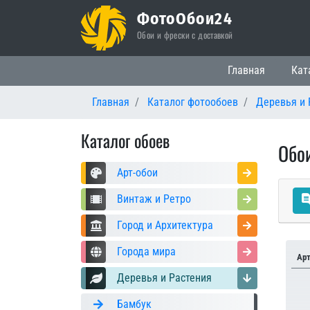
ФотоОбои24
Обои и фрески с доставкой
Основная нави
Главная
Кат
Главная
Каталог фотообоев
Деревья и 
Каталог обоев
Обои
Арт-обои
Винтаж и Ретро
Город и Архитектура
Города мира
Ар
Деревья и Растения
Бамбук