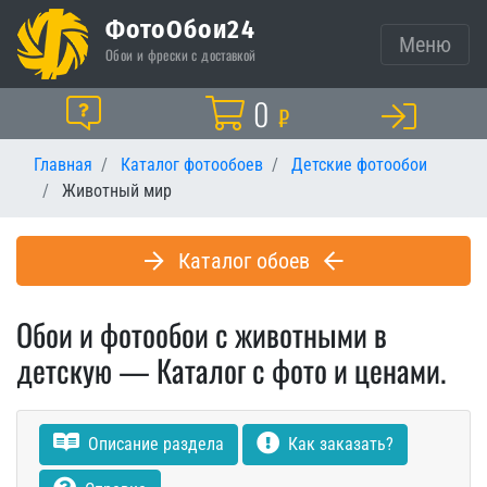
ФотоОбои24
Меню
Обои и фрески с доставкой
Корзина
0
Помощь
₽
Главная
Каталог фотообоев
Детские фотообои
Животный мир
Каталог обоев
Обои и фотообои с животными в
детскую — Каталог с фото и ценами.
Описание раздела
Как заказать?