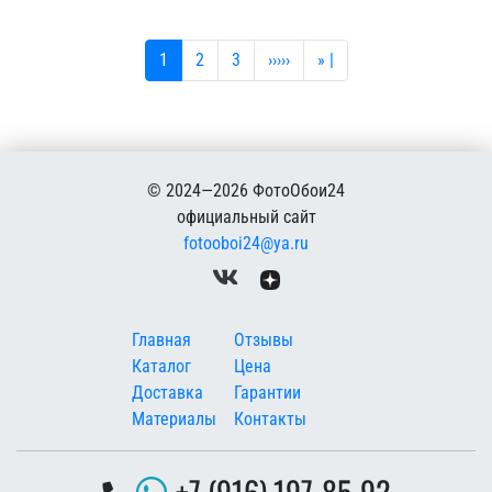
Текущая страница
Страница
Страница
Следующая страница
Последняя страница
1
2
3
›››››
» |
© 2024—2026 ФотоОбои24
официальный сайт
fotooboi24@ya.ru
Меню в подвале
Главная
Отзывы
Каталог
Цена
Доставка
Гарантии
Материалы
Контакты
+7 (916) 197-85-92