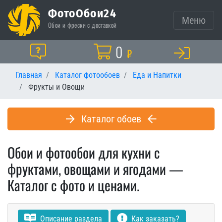
ФотоОбои24
Меню
Обои и фрески с доставкой
Корзина
0
Помощь
₽
Главная
Каталог фотообоев
Еда и Напитки
Фрукты и Овощи
Каталог обоев
Обои и фотообои для кухни с
фруктами, овощами и ягодами —
Каталог с фото и ценами.
Описание раздела
Как заказать?