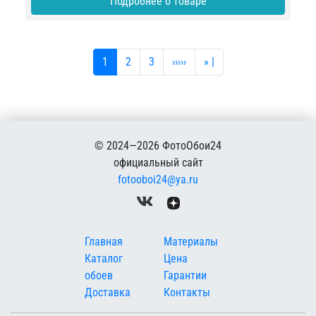
Подробнее о товаре
Текущая страница
Страница
Страница
Следующая страница
Последняя страница
1
2
3
›››››
» |
© 2024—2026 ФотоОбои24
официальный сайт
fotooboi24@ya.ru
Меню в подвале
Главная
Материалы
Каталог
Цена
обоев
Гарантии
Доставка
Контакты