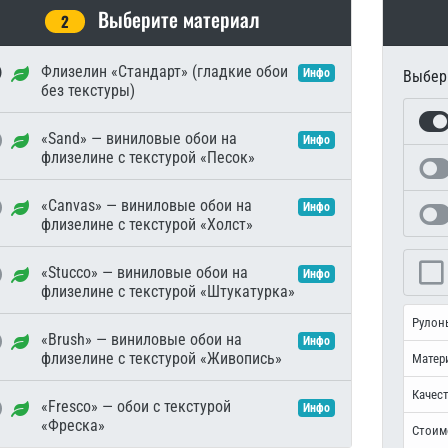
Выберите материал
2
Флизелин «Стандарт» (гладкие обои
Инфо
Выбери
без текстуры)
«Sand» — виниловые обои на
Инфо
флизелине с текстурой «Песок»
«Canvas» — виниловые обои на
Инфо
флизелине с текстурой «Холст»
«Stucco» — виниловые обои на
Инфо
флизелине с текстурой «Штукатурка»
Рулон
«Brush» — виниловые обои на
Инфо
флизелине с текстурой «Живопись»
Матер
Качест
«Fresco» — обои с текстурой
Инфо
«Фреска»
Стоим