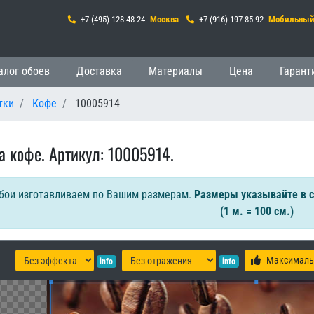
+7 (495) 128-48-24
Москва
+7 (916) 197-85-92
Мобильны
гация
алог обоев
Доставка
Материалы
Цена
Гарант
тки
Кофе
10005914
а кофе. Артикул: 10005914.
бои изготавливаем по Вашим размерам.
Размеры указывайте в 
(1 м. = 100 см.)
Максималь
info
info