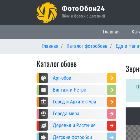
ФотоОбои24
Обои и фрески с доставкой
Основная нави
Главная
Кат
Главная
Каталог фотообоев
Еда и Напи
Каталог обоев
Зерн
Арт-обои
О
Винтаж и Ретро
Город и Архитектура
Города мира
Деревья и Растения
Детские фотообои