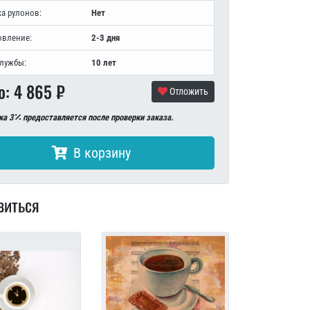
а рулонов:
Нет
овление:
2-3 дня
службы:
10 лет
о:
4 865
₽
Отложить
ка 3
предоставляется после проверки заказа.
В корзину
виться