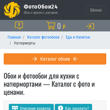
ФотоОбои24
Меню
Обои и фрески с доставкой
Корзина
0
Помощь
₽
Главная
Каталог фотообоев
Еда и Напитки
Натюрморты
Каталог обоев
Обои и фотообои для кухни с
натюрмортами — Каталог с фото и
ценами.
Описание раздела
Как заказать?