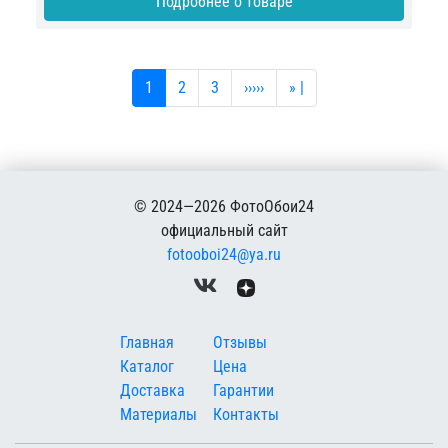
Подробнее о товаре
Текущая страница
Страница
Страница
Следующая страница
Последняя страница
1
2
3
›››››
» |
© 2024—2026 ФотоОбои24
официальный сайт
fotooboi24@ya.ru
Меню в подвале
Главная
Отзывы
Каталог
Цена
Доставка
Гарантии
Материалы
Контакты