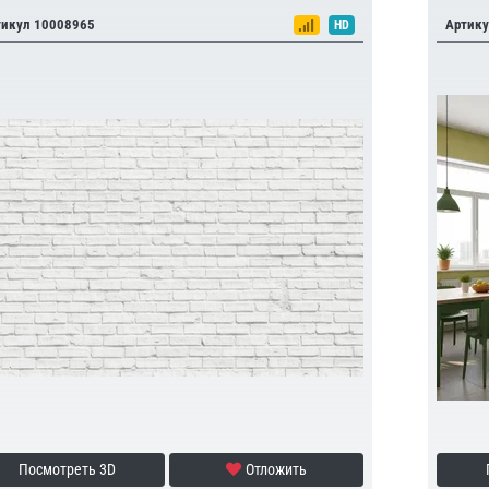
тикул 10008965
Артику
HD
Посмотреть 3D
Отложить