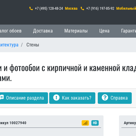
+7 (495) 128-48-24
Москва
+7 (916) 197-85-92
Мобильны
гация
алог обоев
Доставка
Материалы
Цена
Гарант
хитектура
Стены
и и фотообои с кирпичной и каменной кла
ами.
Описание раздела
Как заказать?
Справка
тикул 10027940
Артику
HD