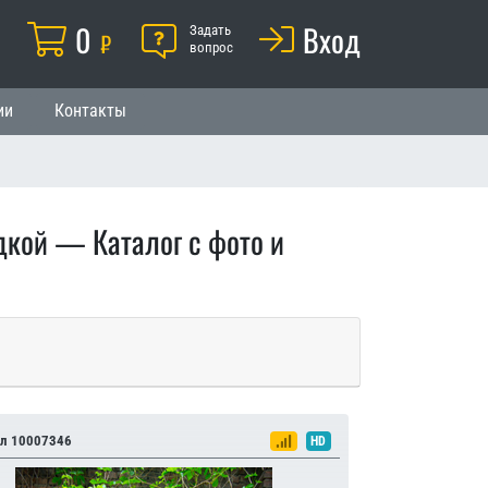
Корзина
0
Помощь
Вход
й
Задать
₽
вопрос
ии
Контакты
дкой — Каталог с фото и
л 10007346
HD