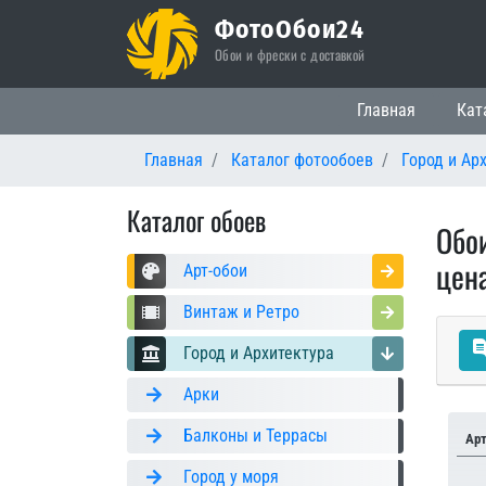
ФотоОбои24
Обои и фрески с доставкой
Основная нави
Главная
Кат
Главная
Каталог фотообоев
Город и Ар
Каталог обоев
Обо
цен
Арт-обои
Винтаж и Ретро
Город и Архитектура
Арки
Балконы и Террасы
Ар
Город у моря