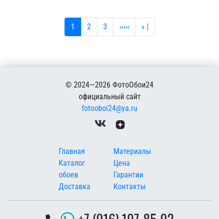
Текущая страница
Страница
Страница
Следующая страница
Последняя страница
1
2
3
›››››
» |
© 2024—2026 ФотоОбои24
официальный сайт
fotooboi24@ya.ru
Меню в подвале
Главная
Материалы
Каталог
Цена
обоев
Гарантии
Доставка
Контакты
+7 (916) 197-85-92