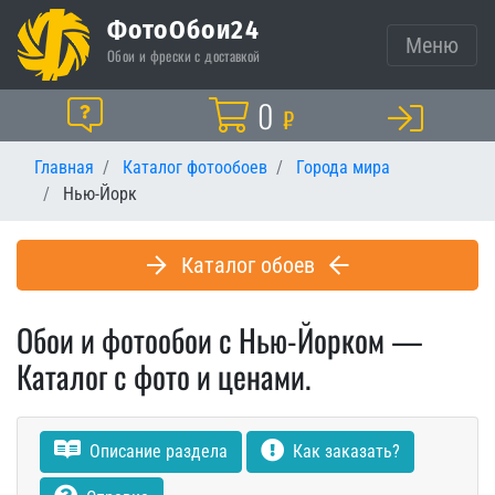
ФотоОбои24
Меню
Обои и фрески с доставкой
Корзина
0
Помощь
₽
Главная
Каталог фотообоев
Города мира
Нью-Йорк
Каталог обоев
Обои и фотообои с Нью-Йорком —
Каталог с фото и ценами.
Описание раздела
Как заказать?