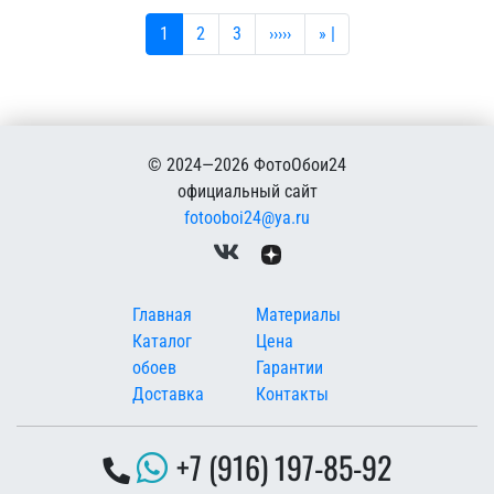
Текущая страница
Страница
Страница
Следующая страница
Последняя страница
1
2
3
›››››
» |
© 2024—2026 ФотоОбои24
официальный сайт
fotooboi24@ya.ru
Меню в подвале
Главная
Материалы
Каталог
Цена
обоев
Гарантии
Доставка
Контакты
+7 (916) 197-85-92