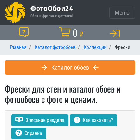
ФотоОбои24
Меню
Обои и фрески с доставкой
Корзина
0
Помощь
₽
Главная
Каталог фотообоев
Коллекции
Фрески
Каталог обоев
Фрески для стен и каталог обоев и
фотообоев с фото и ценами.
Описание раздела
Как заказать?
Справка