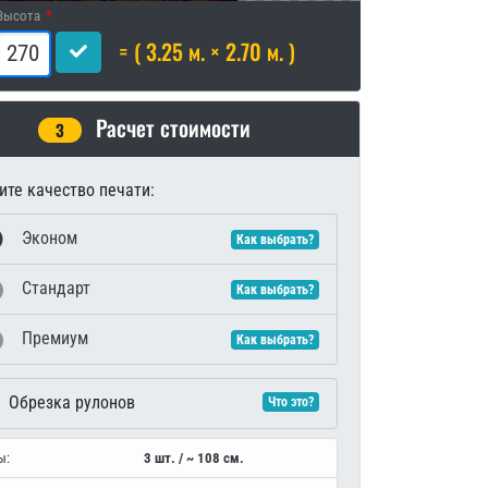
Высота
= ( 3.25 м. × 2.70 м. )
Расчет стоимости
3
те качество печати:
Эконом
Как выбрать?
Стандарт
Как выбрать?
Премиум
Как выбрать?
Обрезка рулонов
Что это?
ы:
3 шт. / ~ 108 см.