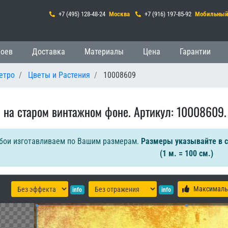
+7 (495) 128-48-24
Москва
+7 (916) 197-85-92
Мобильны
 навигация
боев
Доставка
Материалы
Цена
Гарантии
етро
Цветы и Растения
10008609
 на старом винтажном фоне. Артикул: 10008609.
бои изготавливаем по Вашим размерам.
Размеры указывайте в 
(1 м. = 100 см.)
Максималь
info
info