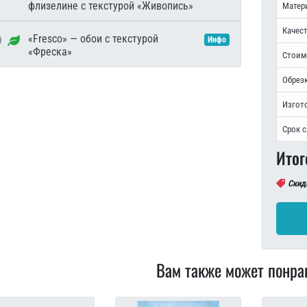
флизелине с текстурой «Живопись»
Матер
Качест
«Fresco» — обои с текстурой
Инфо
«Фреска»
Стоим
Обрезк
Изгот
Срок 
Итог
Скид
Вам также может понра