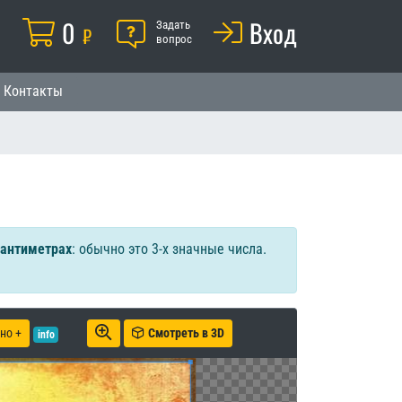
Корзина
0
Помощь
Вход
й
Задать
₽
вопрос
Контакты
сантиметрах
: обычно это 3-х значные числа.
но +
Смотреть в 3D
info