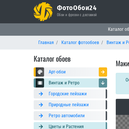
ФотоОбои24
Обои и фрески с доставкой
Основная
Каталог о
Главная
Каталог фотообоев
Винтаж и Р
Каталог обоев
Маки
Арт-обои
О
Винтаж и Ретро
Городские пейзажи
Природные пейзажи
Ретро автомобили
Цветы и Растения