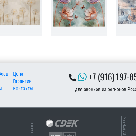
 подвале
+7 (916) 197-8
боев
Цена
Гарантии
ы
Контакты
для звонков из регионов Рос
НАШИ ПАРТНЁРЫ
ДОСТАВКА