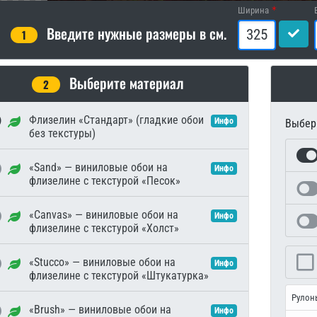
Ширина
Введите нужные размеры в см.
1
Выберите материал
2
Флизелин «Стандарт» (гладкие обои
Инфо
Выбери
без текстуры)
«Sand» — виниловые обои на
Инфо
флизелине с текстурой «Песок»
«Canvas» — виниловые обои на
Инфо
флизелине с текстурой «Холст»
«Stucco» — виниловые обои на
Инфо
флизелине с текстурой «Штукатурка»
Рулон
«Brush» — виниловые обои на
Инфо