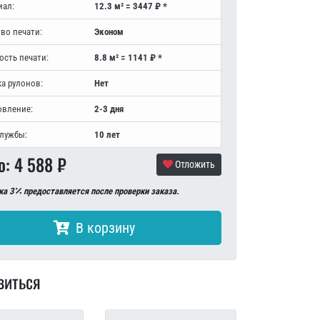
иал:
12.3 м² = 3447 ₽ *
во печати:
Эконом
ость печати:
8.8 м² = 1141 ₽ *
а рулонов:
Нет
овление:
2-3 дня
службы:
10 лет
о:
4 588
₽
Отложить
ка 3
предоставляется после проверки заказа.
В корзину
виться