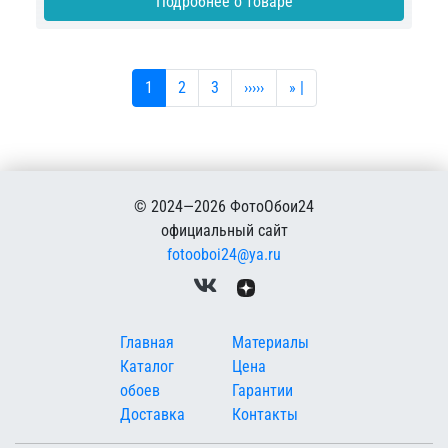
Подробнее о товаре
Текущая страница
Страница
Страница
Следующая страница
Последняя страница
1
2
3
›››››
» |
© 2024—2026 ФотоОбои24
официальный сайт
fotooboi24@ya.ru
Меню в подвале
Главная
Материалы
Каталог
Цена
обоев
Гарантии
Доставка
Контакты