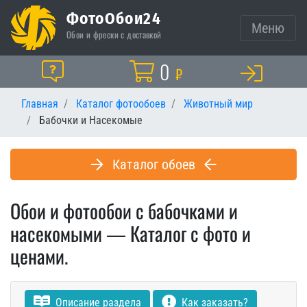
ФотоОбои24
Меню
Обои и фрески с доставкой
Корзина
0
Помощь
₽
Главная
Каталог фотообоев
Животный мир
Бабочки и Насекомые
Каталог обоев
Обои и фотообои с бабочками и
насекомыми — Каталог с фото и
ценами.
Описание раздела
Как заказать?