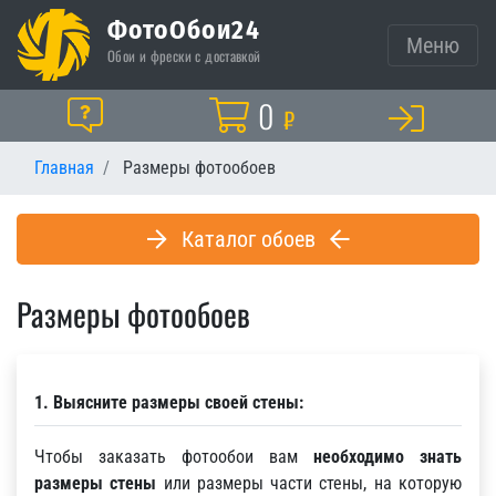
ФотоОбои24
Меню
Обои и фрески с доставкой
Корзина
0
Помощь
₽
Главная
Размеры фотообоев
Каталог обоев
Размеры фотообоев
1. Выясните размеры своей стены:
Чтобы заказать фотообои вам
необходимо знать
размеры стены
или размеры части стены, на которую