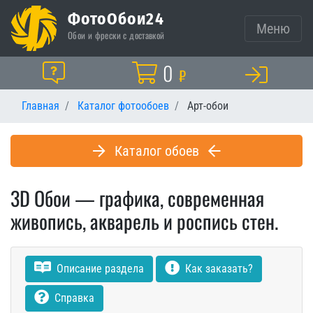
ФотоОбои24
Меню
Обои и фрески с доставкой
Корзина
0
Помощь
₽
Главная
Каталог фотообоев
Арт-обои
Каталог обоев
3D Обои — графика, современная
живопись, акварель и роспись стен.
Описание раздела
Как заказать?
Справка