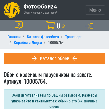
ФотоОбои24
Меню
Обои и фрески с доставкой
Корзина
0
Помощь
₽
Главная
Каталог фотообоев
Транспорт
Корабли и Лодки
10005764
Каталог обоев
Обои с красивым парусником на закате.
Артикул: 10005764.
Обои изготавливаем по Вашим размерам.
Размеры
указывайте в сантиметрах
: обычно это 3-х значные
числа.