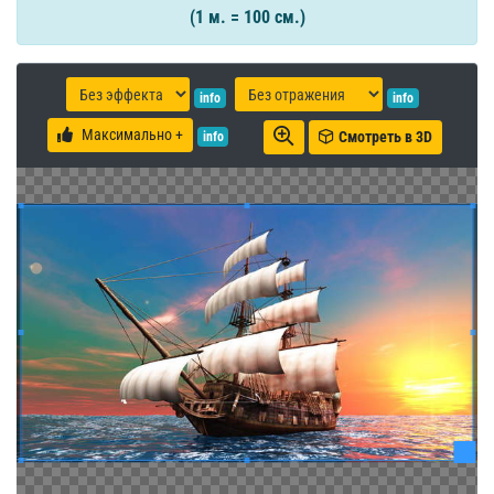
(1 м. = 100 см.)
info
info
Максимально +
Смотреть в 3D
info