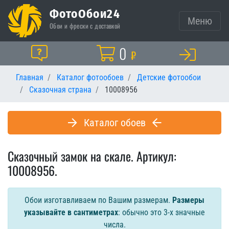
ФотоОбои24
Меню
Обои и фрески с доставкой
Корзина
0
Помощь
₽
Главная
Каталог фотообоев
Детские фотообои
Сказочная страна
10008956
Каталог обоев
Сказочный замок на скале. Артикул:
10008956.
Обои изготавливаем по Вашим размерам.
Размеры
указывайте в сантиметрах
: обычно это 3-х значные
числа.