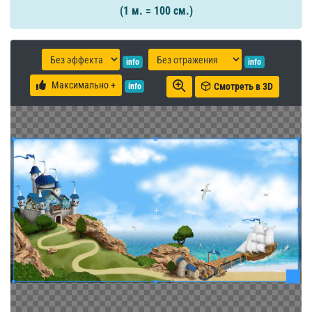
(1 м. = 100 см.)
info
info
Максимально +
Смотреть в 3D
info