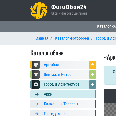
ФотоОбои24
Обои и фрески с доставкой
Основная
Каталог о
Главная
Каталог фотообоев
Город и Ар
Каталог обоев
«Арк
Арт-обои
О
Винтаж и Ретро
Город и Архитектура
Арки
Балконы и Террасы
Город у моря