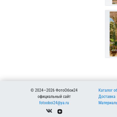
Меню в
© 2024—2026 ФотоОбои24
Каталог о
официальный сайт
Доставка
fotooboi24@ya.ru
Материал