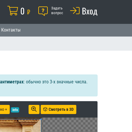
Корзина
0
Помощь
Вход
й
Задать
₽
вопрос
Контакты
сантиметрах
: обычно это 3-х значные числа.
но +
Смотреть в 3D
info