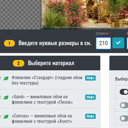
Ширина
Введите нужные размеры в см.
1
Выберите материал
2
Флизелин «Стандарт» (гладкие обои
Инфо
Выбери
без текстуры)
«Sand» — виниловые обои на
Инфо
флизелине с текстурой «Песок»
«Canvas» — виниловые обои на
Инфо
флизелине с текстурой «Холст»