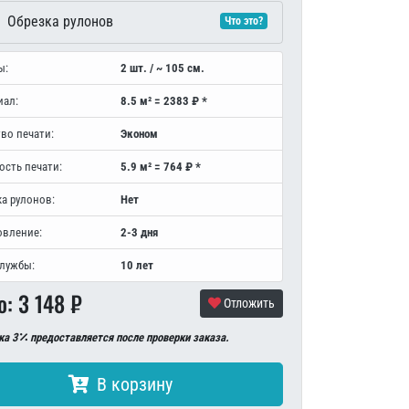
Обрезка рулонов
Что это?
ы:
2 шт. / ~ 105 см.
иал:
8.5 м² = 2383 ₽ *
во печати:
Эконом
ость печати:
5.9 м² = 764 ₽ *
а рулонов:
Нет
овление:
2-3 дня
службы:
10 лет
о:
3 148
₽
Отложить
ка 3
предоставляется после проверки заказа.
В корзину