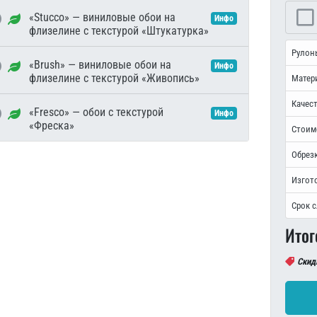
«Stucco» — виниловые обои на
Инфо
флизелине с текстурой «Штукатурка»
Рулон
«Brush» — виниловые обои на
Инфо
флизелине с текстурой «Живопись»
Матер
Качест
«Fresco» — обои с текстурой
Инфо
«Фреска»
Стоим
Обрезк
Изгот
Срок 
Итог
Скид