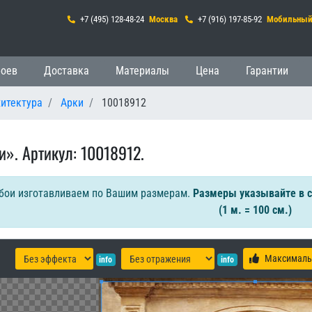
+7 (495) 128-48-24
Москва
+7 (916) 197-85-92
Мобильны
 навигация
боев
Доставка
Материалы
Цена
Гарантии
хитектура
Арки
10018912
и». Артикул: 10018912.
бои изготавливаем по Вашим размерам.
Размеры указывайте в 
(1 м. = 100 см.)
Максималь
info
info