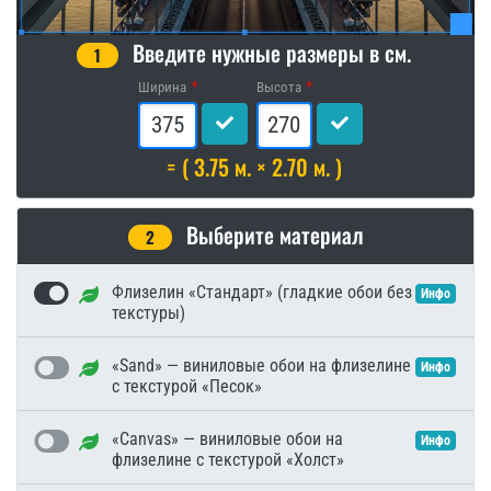
Введите нужные размеры в см.
1
Ширина
Высота
= ( 3.75 м. × 2.70 м. )
Выберите материал
2
Флизелин «Стандарт» (гладкие обои без
Инфо
текстуры)
«Sand» — виниловые обои на флизелине
Инфо
с текстурой «Песок»
«Canvas» — виниловые обои на
Инфо
флизелине с текстурой «Холст»