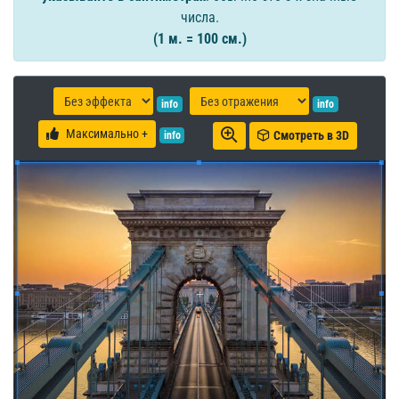
числа.
(1 м. = 100 см.)
info
info
Максимально +
Смотреть в 3D
info