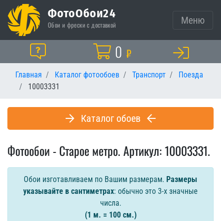
ФотоОбои24
Меню
Обои и фрески с доставкой
Корзина
0
Помощь
₽
Главная
Каталог фотообоев
Транспорт
Поезда
10003331
Каталог обоев
Фотообои - Старое метро. Артикул: 10003331.
Обои изготавливаем по Вашим размерам.
Размеры
указывайте в сантиметрах
: обычно это 3-х значные
числа.
(1 м. = 100 см.)