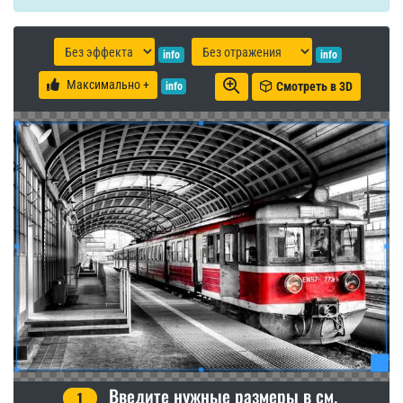
info
info
Максимально +
Смотреть в 3D
info
Введите нужные размеры в см.
1