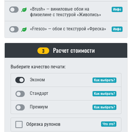
«Brush» — виниловые обои на
Инфо
флизелине с текстурой «Живопись»
«Fresco» — обои с текстурой «Фреска»
Инфо
Расчет стоимости
3
Выберите качество печати:
Эконом
Как выбрать?
Стандарт
Как выбрать?
Премиум
Как выбрать?
Обрезка рулонов
Что это?