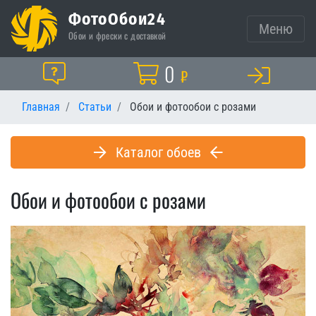
ФотоОбои24
Меню
Обои и фрески с доставкой
Корзина
0
Помощь
₽
Главная
Статьи
Обои и фотообои с розами
Каталог обоев
Обои и фотообои с розами