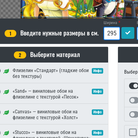
Ширина
Введите нужные размеры в см.
1
Выберите материал
2
Флизелин «Стандарт» (гладкие обои
Инфо
Выбери
без текстуры)
«Sand» — виниловые обои на
Инфо
флизелине с текстурой «Песок»
«Canvas» — виниловые обои на
Инфо
флизелине с текстурой «Холст»
«Stucco» — виниловые обои на
Инфо