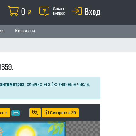
Корзина
0
Помощь
Вход
й
Задать
₽
вопрос
ии
Контакты
1659.
сантиметрах
: обычно это 3-х значные числа.
но +
Смотреть в 3D
info