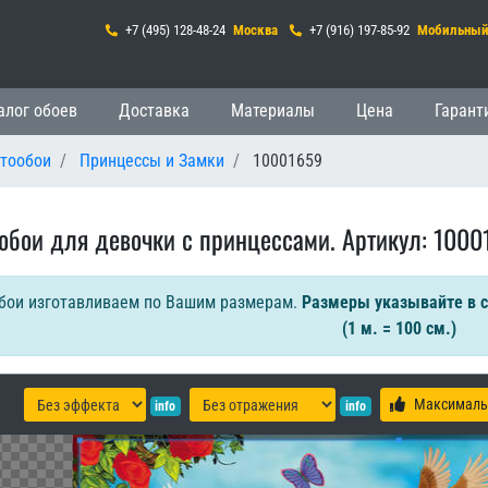
+7 (495) 128-48-24
Москва
+7 (916) 197-85-92
Мобильны
гация
алог обоев
Доставка
Материалы
Цена
Гарант
отообои
Принцессы и Замки
10001659
обои для девочки с принцессами. Артикул: 1000
бои изготавливаем по Вашим размерам.
Размеры указывайте в 
(1 м. = 100 см.)
Максималь
info
info