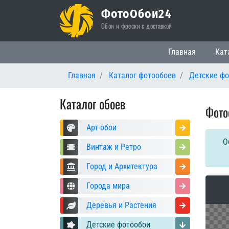
ФотоОбои24
Обои и фрески с доставкой
Основная нави
Главная
Кат
Главная
Каталог фотообоев
Детские ф
Каталог обоев
Фото
Арт-обои
О
Винтаж и Ретро
Город и Архитектура
Города мира
Деревья и Растения
Детские фотообои