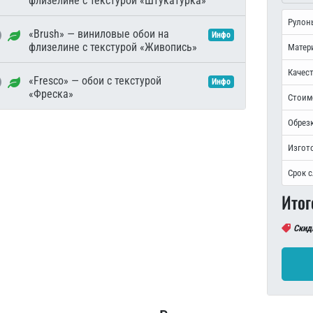
флизелине с текстурой «Штукатурка»
Рулон
«Brush» — виниловые обои на
Инфо
флизелине с текстурой «Живопись»
Матер
Качест
«Fresco» — обои с текстурой
Инфо
«Фреска»
Стоим
Обрезк
Изгот
Срок 
Итог
Скид