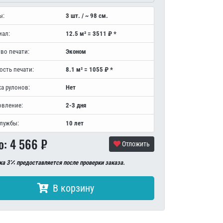
ы:
3 шт. / ~ 98 см.
иал:
12.5 м² = 3511 ₽ *
во печати:
Эконом
ость печати:
8.1 м² = 1055 ₽ *
а рулонов:
Нет
овление:
2-3 дня
службы:
10 лет
о:
4 566
₽
Отложить
ка 3
предоставляется после проверки заказа.
В корзину