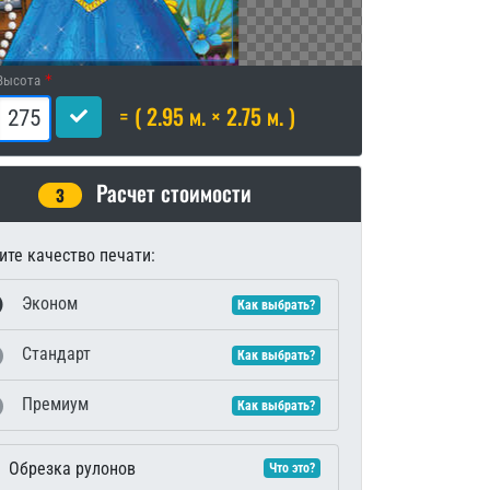
Высота
= ( 2.95 м. × 2.75 м. )
Расчет стоимости
3
те качество печати:
Эконом
Как выбрать?
Стандарт
Как выбрать?
Премиум
Как выбрать?
Обрезка рулонов
Что это?