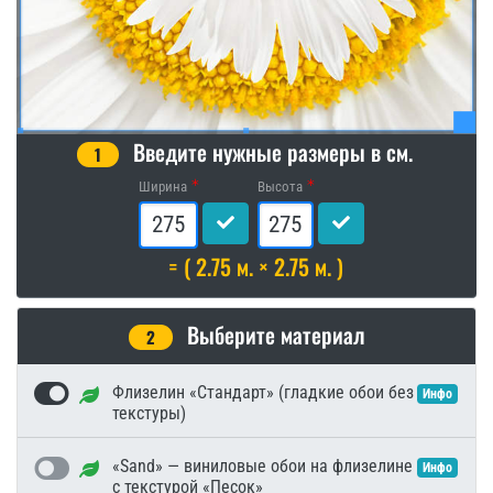
Введите нужные размеры в см.
1
Ширина
Высота
= ( 2.75 м. × 2.75 м. )
Выберите материал
2
Флизелин «Стандарт» (гладкие обои без
Инфо
текстуры)
«Sand» — виниловые обои на флизелине
Инфо
с текстурой «Песок»