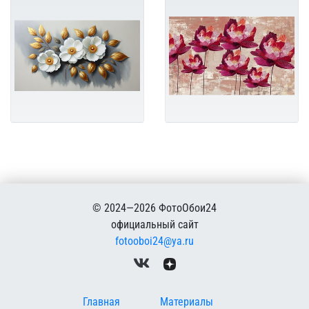
© 2024—2026 ФотоОбои24
официальный сайт
fotooboi24@ya.ru
Меню в подвале
Главная
Материалы