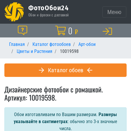
ФотоОбои24
Меню
Обои и фрески с доставкой
Корзина
0
Помощь
₽
Главная
Каталог фотообоев
Арт-обои
Цветы и Растения
10019598
Каталог обоев
Дизайнерские фотообои с ромашкой.
Артикул: 10019598.
Обои изготавливаем по Вашим размерам.
Размеры
указывайте в сантиметрах
: обычно это 3-х значные
числа.