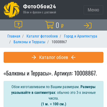
ФотоОбои24
Меню
Обои и фрески с доставкой
Корзина
0
Помощь
₽
Главная
Каталог фотообоев
Город и Архитектура
Балконы и Террасы
10008867
Каталог обоев
«Балконы и Террасы». Артикул: 10008867.
Обои изготавливаем по Вашим размерам.
Размеры
указывайте в сантиметрах
: обычно это 3-х значные
числа.
(1 м. = 100 см.)