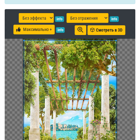
info
info
Максимально +
Смотреть в 3D
info