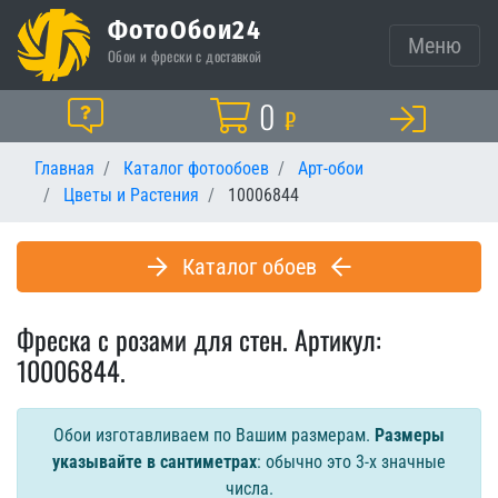
ФотоОбои24
Меню
Обои и фрески с доставкой
Корзина
0
Помощь
₽
Главная
Каталог фотообоев
Арт-обои
Цветы и Растения
10006844
Каталог обоев
Фреска с розами для стен. Артикул:
10006844.
Обои изготавливаем по Вашим размерам.
Размеры
указывайте в сантиметрах
: обычно это 3-х значные
числа.