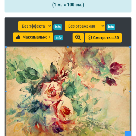
(1 м. = 100 см.)
info
info
Максимально +
Смотреть в 3D
info