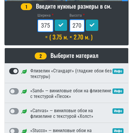
Введите нужные размеры в см.
1
Ширина
Высота
= ( 3.75 м. × 2.70 м. )
Выберите материал
2
Флизелин «Стандарт» (гладкие обои без
Инфо
текстуры)
«Sand» — виниловые обои на флизелине
Инфо
с текстурой «Песок»
«Canvas» — виниловые обои на
Инфо
флизелине с текстурой «Холст»
«Stucco» — виниловые обои на
Инфо