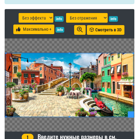
info
info
Максимально +
Смотреть в 3D
info
Введите нужные размеры в см.
1