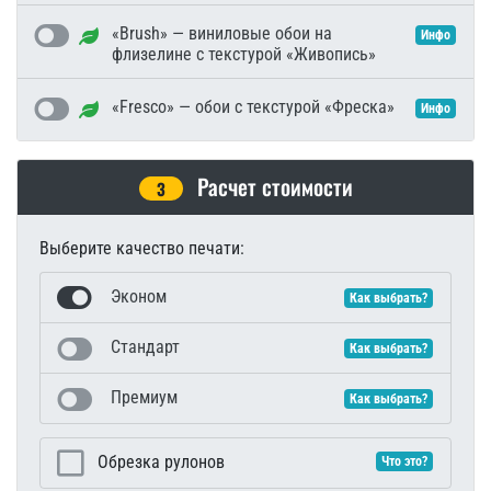
«Brush» — виниловые обои на
Инфо
флизелине с текстурой «Живопись»
«Fresco» — обои с текстурой «Фреска»
Инфо
Расчет стоимости
3
Выберите качество печати:
Эконом
Как выбрать?
Стандарт
Как выбрать?
Премиум
Как выбрать?
Обрезка рулонов
Что это?