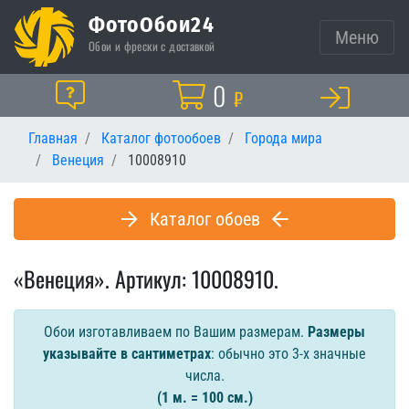
ФотоОбои24
Меню
Обои и фрески с доставкой
Корзина
0
Помощь
₽
Главная
Каталог фотообоев
Города мира
Венеция
10008910
Каталог обоев
«Венеция». Артикул: 10008910.
Обои изготавливаем по Вашим размерам.
Размеры
указывайте в сантиметрах
: обычно это 3-х значные
числа.
(1 м. = 100 см.)