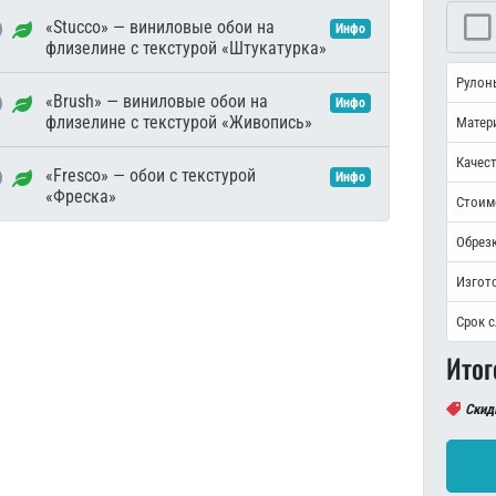
«Stucco» — виниловые обои на
Инфо
флизелине с текстурой «Штукатурка»
Рулон
«Brush» — виниловые обои на
Инфо
флизелине с текстурой «Живопись»
Матер
Качест
«Fresco» — обои с текстурой
Инфо
«Фреска»
Стоим
Обрезк
Изгот
Срок 
Итог
Скид