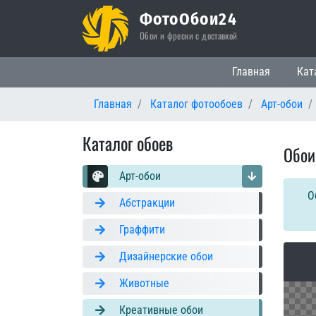
ФотоОбои24
Обои и фрески с доставкой
Основная нави
Главная
Кат
Главная
Каталог фотообоев
Арт-обои
Каталог обоев
Обои
Арт-обои
О
Абстракции
Граффити
Дизайнерские обои
Животные
Креативные обои