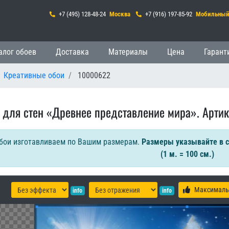
+7 (495) 128-48-24
Москва
+7 (916) 197-85-92
Мобильны
гация
алог обоев
Доставка
Материалы
Цена
Гарант
Креативные обои
10000622
 для стен «Древнее представление мира». Артик
бои изготавливаем по Вашим размерам.
Размеры указывайте в 
(1 м. = 100 см.)
Максималь
info
info