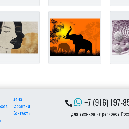
 подвале
+7 (916) 197-8
Цена
боев
Гарантии
Контакты
для звонков из регионов Рос
ы