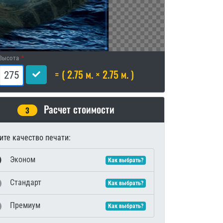
Высота
= ( 2.75 м. × 2.75 м. )
Расчет стоимости
3
те качество печати:
Эконом
Как выбрать?
Стандарт
Как выбрать?
Премиум
Как выбрать?