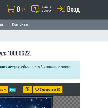
Корзина
0
Помощь
Вход
й
Задать
₽
вопрос
ии
Контакты
ул: 10000622.
сантиметрах
: обычно это 3-х значные числа.
но +
Смотреть в 3D
info