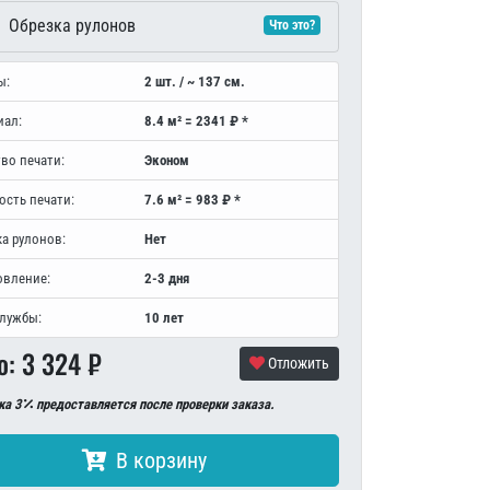
Обрезка рулонов
Что это?
ы:
2 шт. / ~ 137 см.
иал:
8.4 м² = 2341 ₽ *
во печати:
Эконом
ость печати:
7.6 м² = 983 ₽ *
а рулонов:
Нет
овление:
2-3 дня
службы:
10 лет
о:
3 324
₽
Отложить
ка 3
предоставляется после проверки заказа.
В корзину