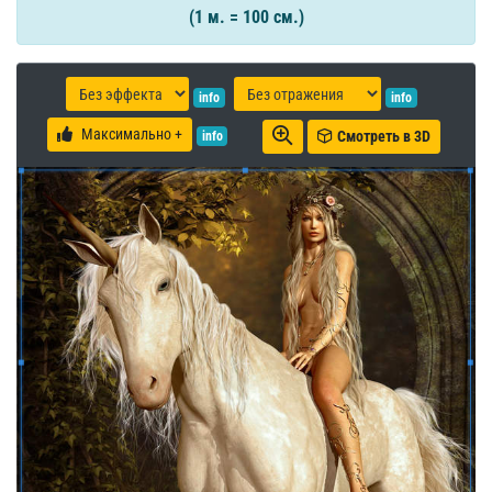
(1 м. = 100 см.)
info
info
Максимально +
Смотреть в 3D
info