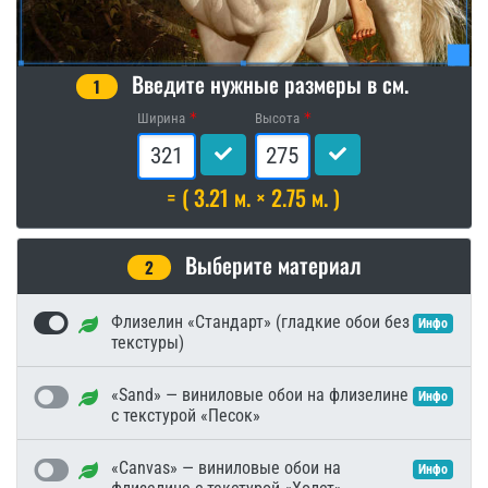
Введите нужные размеры в см.
1
Ширина
Высота
= ( 3.21 м. × 2.75 м. )
Выберите материал
2
Флизелин «Стандарт» (гладкие обои без
Инфо
текстуры)
«Sand» — виниловые обои на флизелине
Инфо
с текстурой «Песок»
«Canvas» — виниловые обои на
Инфо