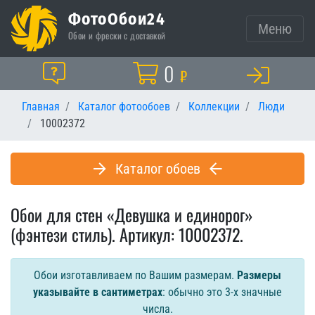
ФотоОбои24
Меню
Обои и фрески с доставкой
Корзина
0
Помощь
₽
Главная
Каталог фотообоев
Коллекции
Люди
10002372
Каталог обоев
Обои для стен «Девушка и единорог»
(фэнтези стиль). Артикул: 10002372.
Обои изготавливаем по Вашим размерам.
Размеры
указывайте в сантиметрах
: обычно это 3-х значные
числа.