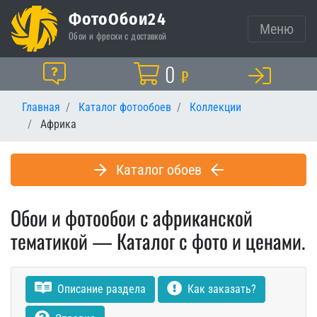
ФотоОбои24
Меню
Обои и фрески с доставкой
Корзина
0
Помощь
₽
Главная
Каталог фотообоев
Коллекции
Африка
Каталог обоев
Обои и фотообои с африканской
тематикой — Каталог с фото и ценами.
Описание раздела
Как заказать?