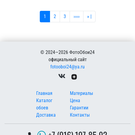
Текущая страница
Страница
Страница
Следующая страница
Последняя страница
1
2
3
›››››
» |
© 2024—2026 ФотоОбои24
официальный сайт
fotooboi24@ya.ru
Меню в подвале
Главная
Материалы
Каталог
Цена
обоев
Гарантии
Доставка
Контакты
+7 (916) 197-85-92