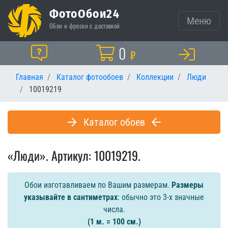
ФотоОбои24
Меню
Обои и фрески с доставкой
Корзина
0
Помощь
₽
Главная
Каталог фотообоев
Коллекции
Люди
10019219
Каталог обоев
«Люди». Артикул: 10019219.
Обои изготавливаем по Вашим размерам.
Размеры
указывайте в сантиметрах
: обычно это 3-х значные
числа.
(1 м. = 100 см.)