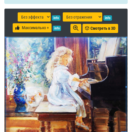
info
info
Максимально +
Смотреть в 3D
info