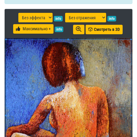
info
info
Максимально +
Смотреть в 3D
info