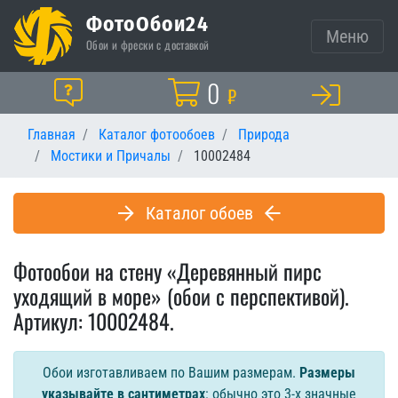
ФотоОбои24
Меню
Обои и фрески с доставкой
Корзина
0
Помощь
₽
Главная
Каталог фотообоев
Природа
Мостики и Причалы
10002484
Каталог обоев
Фотообои на стену «Деревянный пирс
уходящий в море» (обои с перспективой).
Артикул: 10002484.
Обои изготавливаем по Вашим размерам.
Размеры
указывайте в сантиметрах
: обычно это 3-х значные