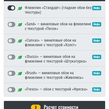
Флизелин «Стандарт» (гладкие обои без
Инфо
текстуры)
«Sand» — виниловые обои на флизелине
Инфо
с текстурой «Песок»
«Canvas» — виниловые обои на
Инфо
флизелине с текстурой «Холст»
«Stucco» — виниловые обои на
Инфо
флизелине с текстурой «Штукатурка»
«Brush» — виниловые обои на
Инфо
флизелине с текстурой «Живопись»
«Fresco» — обои с текстурой «Фреска»
Инфо
Расчет стоимости
3