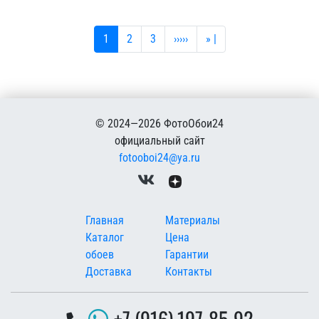
Текущая страница
Страница
Страница
Следующая страница
Последняя страница
1
2
3
›››››
» |
© 2024—2026 ФотоОбои24
официальный сайт
fotooboi24@ya.ru
Меню в подвале
Главная
Материалы
Каталог
Цена
обоев
Гарантии
Доставка
Контакты
+7 (916) 197-85-92