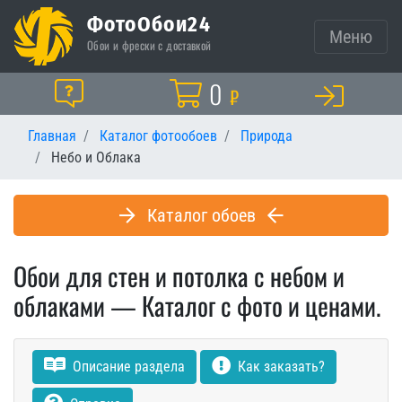
ФотоОбои24
Меню
Обои и фрески с доставкой
Корзина
0
Помощь
₽
Главная
Каталог фотообоев
Природа
Небо и Облака
Каталог обоев
Обои для стен и потолка с небом и
облаками — Каталог с фото и ценами.
Описание раздела
Как заказать?