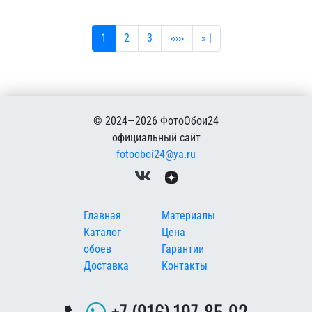
Текущая страница
Страница
Страница
Следующая страница
Последняя страница
1
2
3
›››››
» |
© 2024—2026 ФотоОбои24
официальный сайт
fotooboi24@ya.ru
Меню в подвале
Главная
Материалы
Каталог
Цена
обоев
Гарантии
Доставка
Контакты
+7 (916) 197-85-92