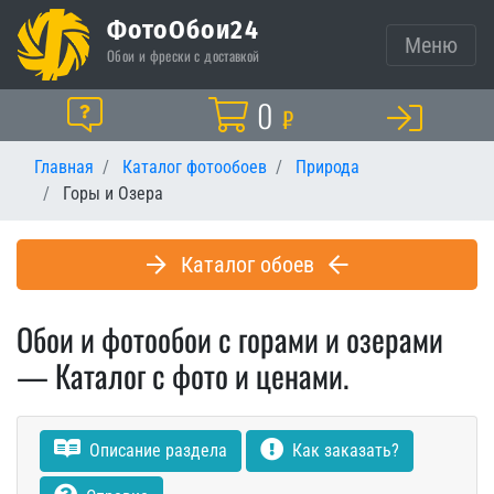
ФотоОбои24
Меню
Обои и фрески с доставкой
Корзина
0
Помощь
₽
Главная
Каталог фотообоев
Природа
Горы и Озера
Каталог обоев
Обои и фотообои с горами и озерами
— Каталог с фото и ценами.
Описание раздела
Как заказать?