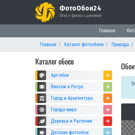
ФотоОбои24
Обои и фрески с доставкой
Основная нави
Главная
Кат
Главная
Каталог фотообоев
Природа
Каталог обоев
Обои
Арт-обои
О
Винтаж и Ретро
Город и Архитектура
Города мира
Деревья и Растения
Детские фотообои