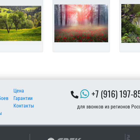
 подвале
+7 (916) 197-8
Цена
боев
Гарантии
Контакты
для звонков из регионов Рос
ы