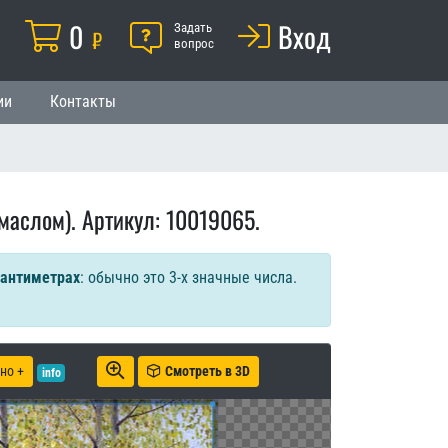
Корзина
0
Помощь
Вход
й
Задать
₽
вопрос
ии
Контакты
маслом). Артикул: 10019065.
сантиметрах
: обычно это 3-х значные числа.
но +
Смотреть в 3D
info