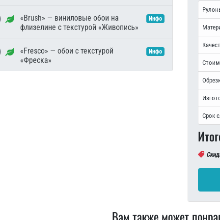
Рулон
«Brush» — виниловые обои на
Инфо
флизелине с текстурой «Живопись»
Матер
Качест
«Fresco» — обои с текстурой
Инфо
«Фреска»
Стоим
Обрезк
Изгот
Срок 
Итог
Скид
Вам также может понра