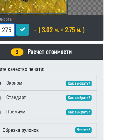
Высота
= ( 3.02 м. × 2.75 м. )
Расчет стоимости
3
те качество печати:
Эконом
Как выбрать?
Стандарт
Как выбрать?
Премиум
Как выбрать?
Обрезка рулонов
Что это?