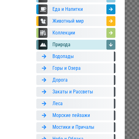
Еда и Напитки
Животный мир
Коллекции
Природа
Водопады
Горы и Озера
Дорога
Закаты и Рассветы
Леса
Морские пейзажи
Мостики и Причалы
Небо и Облака