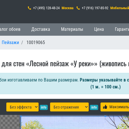
+7 (495) 128-48-24
Москва
+7 (916) 197-85-92
Мобильны
гация
алог обоев
Доставка
Материалы
Цена
Гарант
Пейзажи
10019065
 для стен «Лесной пейзаж «У реки»» (живопись 
бои изготавливаем по Вашим размерам.
Размеры указывайте в 
(1 м. = 100 см.)
Максималь
info
info