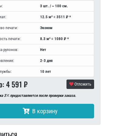
ы:
3 шт. / ~ 100 см.
иал:
12.5 м² = 3511 ₽ *
во печати:
Эконом
ость печати:
8.3 м² = 1080 ₽ *
а рулонов:
Нет
овление:
2-3 дня
службы:
10 лет
о:
4 591
₽
Отложить
ка 3
предоставляется после проверки заказа.
В корзину
виться