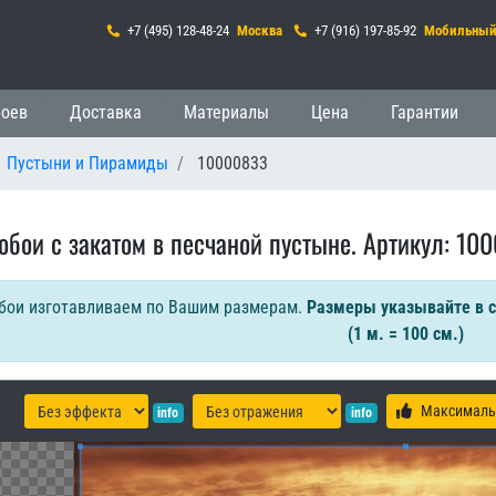
+7 (495) 128-48-24
Москва
+7 (916) 197-85-92
Мобильны
 навигация
боев
Доставка
Материалы
Цена
Гарантии
Пустыни и Пирамиды
10000833
обои с закатом в песчаной пустыне. Артикул: 10
бои изготавливаем по Вашим размерам.
Размеры указывайте в 
(1 м. = 100 см.)
Максималь
info
info