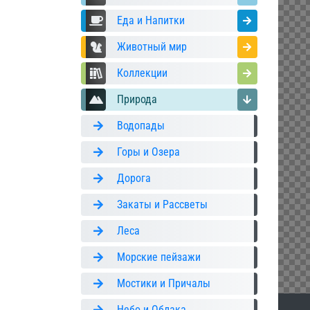
Еда и Напитки
Животный мир
Коллекции
Природа
Водопады
Горы и Озера
Дорога
Закаты и Рассветы
Леса
Морские пейзажи
Мостики и Причалы
Небо и Облака