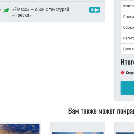
Качест
«Fresco» — обои с текстурой
Инфо
«Фреска»
Стоим
Обрезк
Изгот
Срок 
Итог
Скид
Вам также может понра