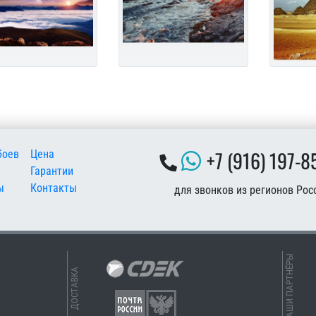
 подвале
+7 (916) 197-8
боев
Цена
Гарантии
ы
Контакты
для звонков из регионов Рос
НАШИ ПАРТНЁРЫ
ДОСТАВКА