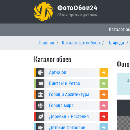
ФотоОбои24
Обои и фрески с доставкой
Основная
Каталог о
Главная
Каталог фотообоев
Природа
Каталог обоев
Фото
Арт-обои
О
Винтаж и Ретро
Город и Архитектура
Города мира
Деревья и Растения
Детские фотообои