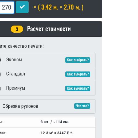
= ( 3.42 м. × 2.70 м. )
Расчет стоимости
3
те качество печати:
Эконом
Как выбрать?
Стандарт
Как выбрать?
Премиум
Как выбрать?
Обрезка рулонов
Что это?
ы:
3 шт. / ~ 114 см.
иал:
12.3 м² = 3447 ₽ *