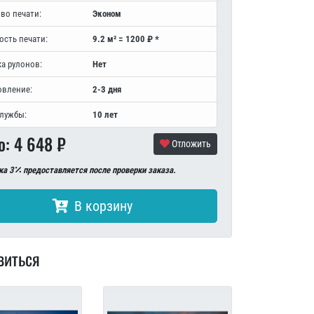
во печати:
Эконом
ость печати:
9.2 м² = 1200 ₽ *
а рулонов:
Нет
овление:
2-3 дня
службы:
10 лет
о:
4 648
₽
Отложить
ка 3
предоставляется после проверки заказа.
В корзину
виться