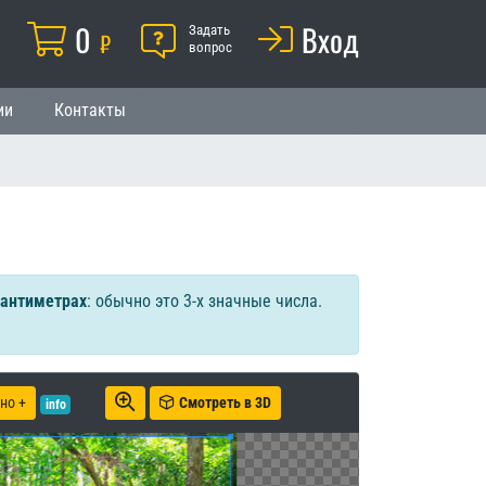
Корзина
0
Помощь
Вход
й
Задать
₽
вопрос
ии
Контакты
сантиметрах
: обычно это 3-х значные числа.
но +
Смотреть в 3D
info