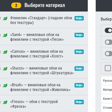
Выберите материал
2
Флизелин «Стандарт» (гладкие обои
Инфо
Выбери
без текстуры)
«Sand» — виниловые обои на
Инфо
флизелине с текстурой «Песок»
«Canvas» — виниловые обои на
Инфо
флизелине с текстурой «Холст»
«Stucco» — виниловые обои на
Инфо
флизелине с текстурой «Штукатурка»
Рулон
«Brush» — виниловые обои на
Инфо
флизелине с текстурой «Живопись»
Матер
Качест
«Fresco» — обои с текстурой
Инфо
«Фреска»
Стоим