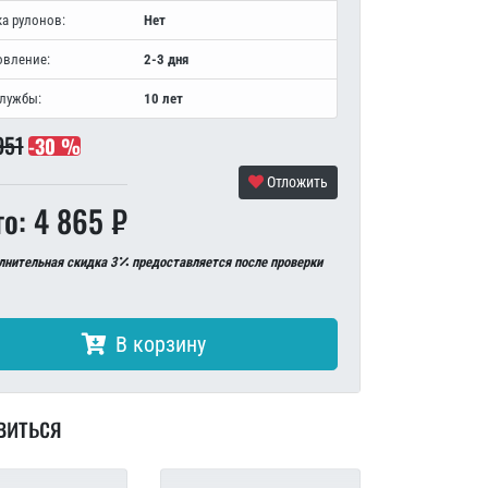
а рулонов:
Нет
овление:
2-3 дня
службы:
10 лет
951
-30 %
Отложить
го: 4 865 ₽
лнительная скидка 3
предоставляется после проверки
В корзину
виться