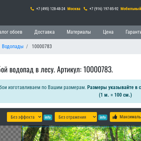
+7 (495) 128-48-24
Москва
+7 (916) 197-85-92
Мобильны
гация
алог обоев
Доставка
Материалы
Цена
Гарант
Водопады
10000783
бой водопад в лесу. Артикул: 10000783.
бои изготавливаем по Вашим размерам.
Размеры указывайте в 
(1 м. = 100 см.)
Максималь
info
info