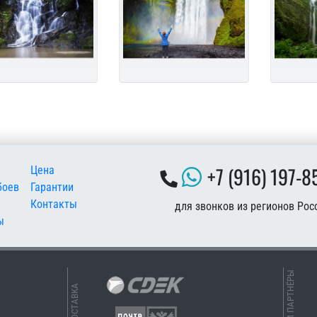
 подвале
+7 (916) 197-8
Цена
боев
Гарантии
Контакты
для звонков из регионов Рос
ы
НАШИ ПАРТНЁРЫ
ДОСТАВКА