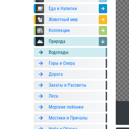
Еда и Напитки
Животный мир
Коллекции
Природа
Водопады
Горы и Озера
Дорога
Закаты и Рассветы
Леса
Морские пейзажи
Мостики и Причалы
Небо и Облака