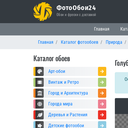
ФотоОбои24
Обои и фрески с доставкой
Основная нави
Главная
Кат
Главная
Каталог фотообоев
Природа
Каталог обоев
Голу
Арт-обои
О
Винтаж и Ретро
Город и Архитектура
Города мира
Деревья и Растения
Детские фотообои