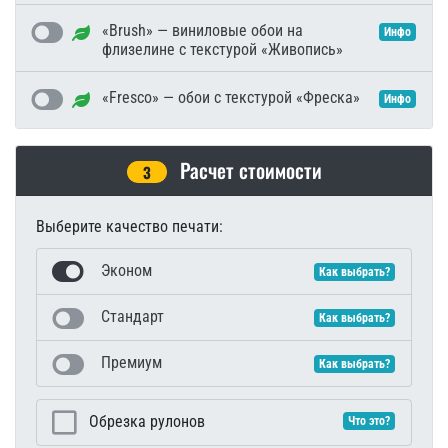
«Brush» — виниловые обои на
Инфо
флизелине с текстурой «Живопись»
«Fresco» — обои с текстурой «Фреска»
Инфо
Расчет стоимости
3
Выберите качество печати:
Эконом
Как выбрать?
Стандарт
Как выбрать?
Премиум
Как выбрать?
Обрезка рулонов
Что это?