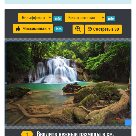
info
info
Максимально +
Смотреть в 3D
info
Введите нужные размеры в см.
1