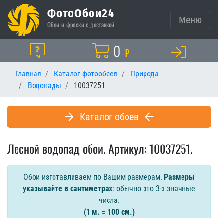
ФотоОбои24
Меню
Обои и фрески с доставкой
Корзина
0
Помощь
₽
Главная
Каталог фотообоев
Природа
Водопады
10037251
Каталог обоев
Лесной водопад обои. Артикул: 10037251.
Обои изготавливаем по Вашим размерам.
Размеры
указывайте в сантиметрах
: обычно это 3-х значные
числа.
(1 м. = 100 см.)