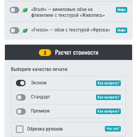
«Brush» — виниловые обои на
Инфо
флизелине с текстурой «Живопись»
«Fresco» — обои с текстурой «Фреска»
Инфо
Расчет стоимости
3
Выберите качество печати:
Эконом
Как выбрать?
Стандарт
Как выбрать?
Премиум
Как выбрать?
Обрезка рулонов
Что это?