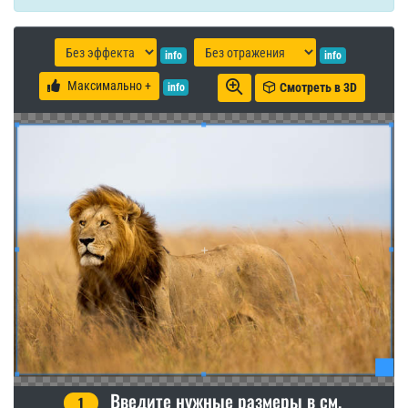
info
info
Максимально +
Смотреть в 3D
info
Введите нужные размеры в см.
1