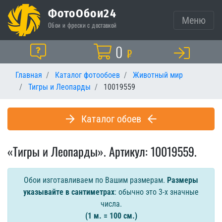
ФотоОбои24
Меню
Обои и фрески с доставкой
Корзина
0
Помощь
₽
Главная
Каталог фотообоев
Животный мир
Тигры и Леопарды
10019559
Каталог обоев
«Тигры и Леопарды». Артикул: 10019559.
Обои изготавливаем по Вашим размерам.
Размеры
указывайте в сантиметрах
: обычно это 3-х значные
числа.
(1 м. = 100 см.)