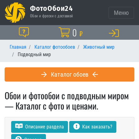
ФотоОбои24
Меню
Обои и фрески с доставкой
Корзина
0
Помощь
₽
Главная
Каталог фотообоев
Животный мир
Подводный мир
Каталог обоев
Обои и фотообои с подводным миром
— Каталог с фото и ценами.
Описание раздела
Как заказать?