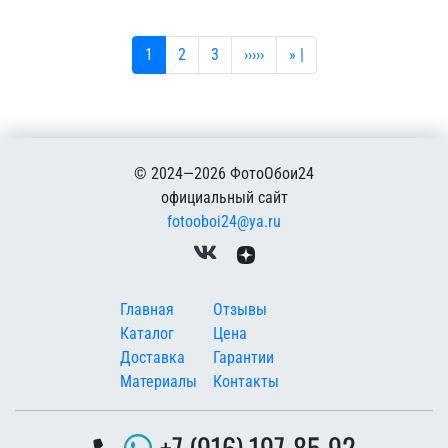
Текущая страница
Страница
Страница
Следующая страница
Последняя страница
1
2
3
›››››
» |
© 2024—2026 ФотоОбои24
официальный сайт
fotooboi24@ya.ru
Меню в подвале
Главная
Отзывы
Каталог
Цена
Доставка
Гарантии
Материалы
Контакты
+7 (916) 197-85-92